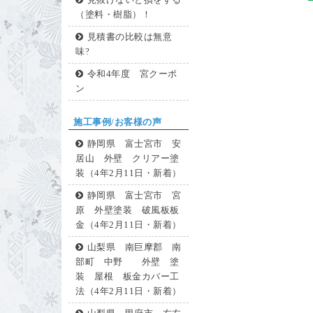
見抜けないと損をする
（塗料・樹脂）！
見積書の比較は無意
味?
令和4年度 宮クーポ
ン
施工事例/お客様の声
静岡県 富士宮市 安
居山 外壁 クリアー塗
装（4年2月11日・新着）
静岡県 富士宮市 宮
原 外壁塗装 破風板板
金（4年2月11日・新着）
山梨県 南巨摩郡 南
部町 中野 外壁 塗
装 屋根 板金カバー工
法（4年2月11日・新着）