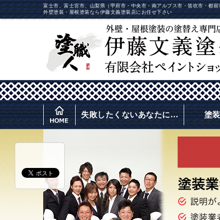
富士市、富士宮市、山梨県（甲府市・中央市・南アルプス市・笛吹市・都留
外壁塗装・屋根塗装なら伊藤文義塗装店にお任せ下さい
失敗したくないあなたに…
塗