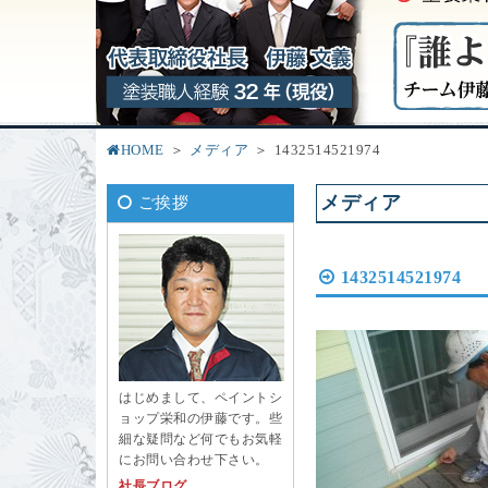
HOME
メディア
1432514521974
メディア
ご挨拶
1432514521974
はじめまして、ペイントシ
ョップ栄和の伊藤です。些
細な疑問など何でもお気軽
にお問い合わせ下さい。
社長ブログ