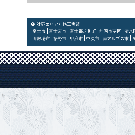
対応エリアと施工実績
富士市
富士宮市
富士郡芝川町
静岡市葵区
清水
御殿場市
裾野市
甲府市
中央市
南アルプス市