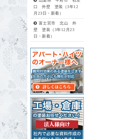
山梨県 甲府市 右左
口 外壁 塗装（3年12
月23日・新着）
富士宮市 北山 外
壁 塗装（3年12月23
日・新着）