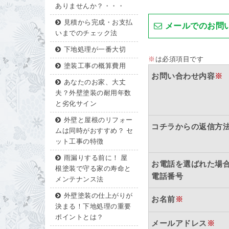
ありませんか？・・・
見積から完成・お支払
メールでのお問
いまでのチェック法
下地処理が一番大切
※
は必須項目です
塗装工事の概算費用
お問い合わせ内容
※
あなたのお家、大丈
夫？外壁塗装の耐用年数
と劣化サイン
外壁と屋根のリフォー
コチラからの返信方
ムは同時がおすすめ？ セ
ット工事の特徴
雨漏りする前に！ 屋
お電話を選ばれた場
根塗装で守る家の寿命と
電話番号
メンテナンス法
外壁塗装の仕上がりが
お名前
※
決まる！下地処理の重要
ポイントとは？
メールアドレス
※