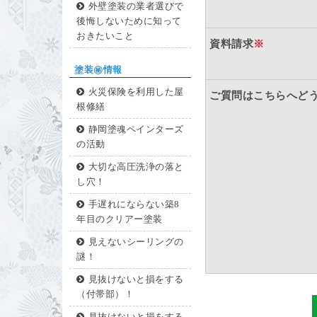
外壁塗装の業者選びで
後悔しないために知って
おきたいこと
資料請求
※
塗装㊙情報
火災保険を利用した屋
ご質問はこちらへど
根修繕
静岡塗魂ペインターズ
の活動
大切な高圧洗浄の落と
し穴！
手遅れにならない築8
年目のクリアー塗装
見えないシーリングの
謎！
見抜けないと損をする
（付帯部）！