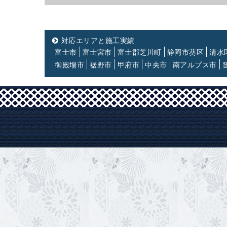
対応エリアと施工実績
富士市
富士宮市
富士郡芝川町
静岡市葵区
清水
御殿場市
裾野市
甲府市
中央市
南アルプス市