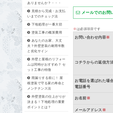
ありませんか？・・・
見積から完成・お支払
メールでのお問
いまでのチェック法
下地処理が一番大切
※
は必須項目です
塗装工事の概算費用
お問い合わせ内容
※
あなたのお家、大丈
夫？外壁塗装の耐用年数
と劣化サイン
外壁と屋根のリフォー
コチラからの返信方
ムは同時がおすすめ？ セ
ット工事の特徴
雨漏りする前に！ 屋
お電話を選ばれた場
根塗装で守る家の寿命と
電話番号
メンテナンス法
外壁塗装の仕上がりが
お名前
※
決まる！下地処理の重要
ポイントとは？
メールアドレス
※