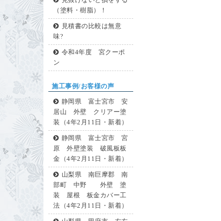
見抜けないと損をする
（塗料・樹脂）！
見積書の比較は無意
味?
令和4年度 宮クーポ
ン
施工事例/お客様の声
静岡県 富士宮市 安
居山 外壁 クリアー塗
装（4年2月11日・新着）
静岡県 富士宮市 宮
原 外壁塗装 破風板板
金（4年2月11日・新着）
山梨県 南巨摩郡 南
部町 中野 外壁 塗
装 屋根 板金カバー工
法（4年2月11日・新着）