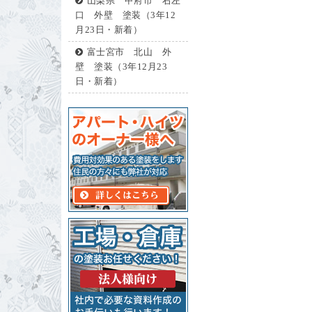
山梨県 甲府市 右左
口 外壁 塗装（3年12
月23日・新着）
富士宮市 北山 外
壁 塗装（3年12月23
日・新着）