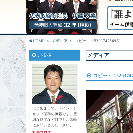
HOME
メディア
コピー～ 1520374756978
メディア
ご挨拶
コピー～ 15203747
はじめまして、ペイントシ
ョップ栄和の伊藤です。些
細な疑問など何でもお気軽
にお問い合わせ下さい。
社長ブログ