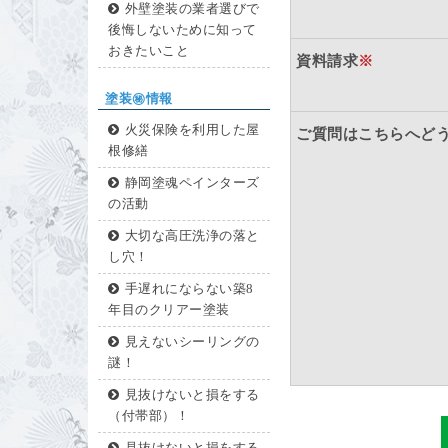
外壁塗装の業者選びで
後悔しないために知って
おきたいこと
資料請求
※
塗装㊙情報
火災保険を利用した屋
ご質問はこちらへど
根修繕
静岡塗魂ペインターズ
の活動
大切な高圧洗浄の落と
し穴！
手遅れにならない築8
年目のクリアー塗装
見えないシーリングの
謎！
見抜けないと損をする
（付帯部）！