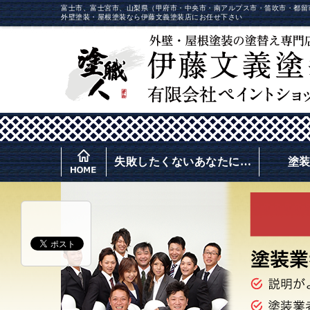
富士市、富士宮市、山梨県（甲府市・中央市・南アルプス市・笛吹市・都留
外壁塗装・屋根塗装なら伊藤文義塗装店にお任せ下さい
失敗したくないあなたに…
塗