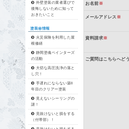
外壁塗装の業者選びで
お名前
※
後悔しないために知って
おきたいこと
メールアドレス
※
塗装㊙情報
火災保険を利用した屋
資料請求
※
根修繕
静岡塗魂ペインターズ
の活動
ご質問はこちらへど
大切な高圧洗浄の落と
し穴！
手遅れにならない築8
年目のクリアー塗装
見えないシーリングの
謎！
見抜けないと損をする
（付帯部）！