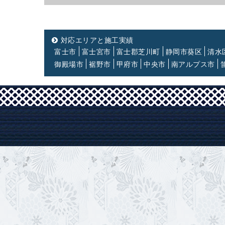
対応エリアと施工実績
富士市
富士宮市
富士郡芝川町
静岡市葵区
清水
御殿場市
裾野市
甲府市
中央市
南アルプス市