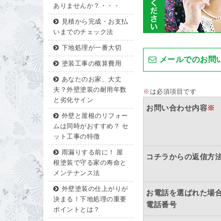
ありませんか？・・・
見積から完成・お支払
いまでのチェック法
下地処理が一番大切
メールでのお問
塗装工事の概算費用
あなたのお家、大丈
夫？外壁塗装の耐用年数
※
は必須項目です
と劣化サイン
お問い合わせ内容
※
外壁と屋根のリフォー
ムは同時がおすすめ？ セ
ット工事の特徴
雨漏りする前に！ 屋
コチラからの返信方
根塗装で守る家の寿命と
メンテナンス法
外壁塗装の仕上がりが
お電話を選ばれた場
決まる！下地処理の重要
電話番号
ポイントとは？