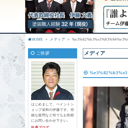
HOME
メディア
%e3%82%b3%e3%83%94%e3%8
メディア
ご挨拶
%e3%82%b3%e3%
はじめまして、ペイントシ
ョップ栄和の伊藤です。些
細な疑問など何でもお気軽
にお問い合わせ下さい。
社長ブログ