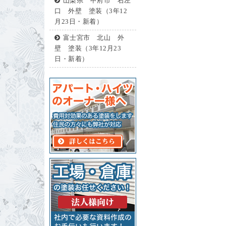
山梨県 甲府市 右左
口 外壁 塗装（3年12
月23日・新着）
富士宮市 北山 外
壁 塗装（3年12月23
日・新着）