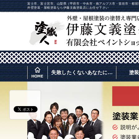
富士市、富士宮市、山梨県（甲府市・中央市・南アルプス市・笛吹市・都留
外壁塗装・屋根塗装なら伊藤文義塗装店にお任せ下さい
失敗したくないあなたに…
塗