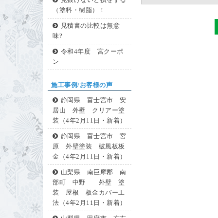
見抜けないと損をする
（塗料・樹脂）！
見積書の比較は無意
味?
令和4年度 宮クーポ
ン
施工事例/お客様の声
静岡県 富士宮市 安
居山 外壁 クリアー塗
装（4年2月11日・新着）
静岡県 富士宮市 宮
原 外壁塗装 破風板板
金（4年2月11日・新着）
山梨県 南巨摩郡 南
部町 中野 外壁 塗
装 屋根 板金カバー工
法（4年2月11日・新着）