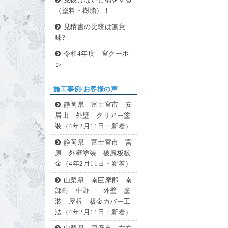
見抜けないと損をする
（塗料・樹脂）！
見積書の比較は無意
味?
令和4年度 宮クーポ
ン
施工事例/お客様の声
静岡県 富士宮市 安
居山 外壁 クリアー塗
装（4年2月11日・新着）
静岡県 富士宮市 宮
原 外壁塗装 破風板板
金（4年2月11日・新着）
山梨県 南巨摩郡 南
部町 中野 外壁 塗
装 屋根 板金カバー工
法（4年2月11日・新着）