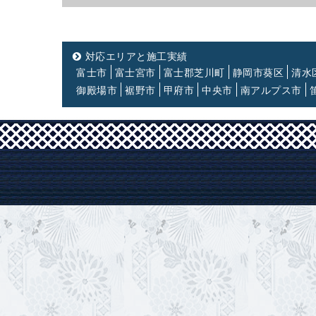
対応エリアと施工実績
富士市
富士宮市
富士郡芝川町
静岡市葵区
清水
御殿場市
裾野市
甲府市
中央市
南アルプス市