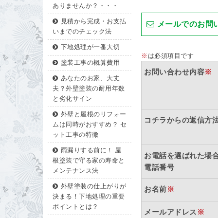
ありませんか？・・・
見積から完成・お支払
メールでのお問
いまでのチェック法
下地処理が一番大切
※
は必須項目です
塗装工事の概算費用
お問い合わせ内容
※
あなたのお家、大丈
夫？外壁塗装の耐用年数
と劣化サイン
外壁と屋根のリフォー
コチラからの返信方
ムは同時がおすすめ？ セ
ット工事の特徴
雨漏りする前に！ 屋
お電話を選ばれた場
根塗装で守る家の寿命と
電話番号
メンテナンス法
外壁塗装の仕上がりが
お名前
※
決まる！下地処理の重要
ポイントとは？
メールアドレス
※