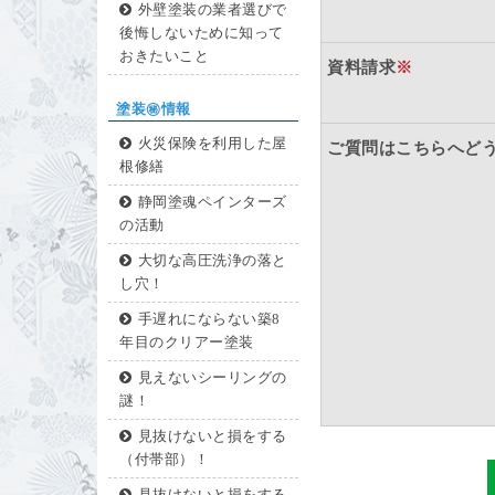
外壁塗装の業者選びで
後悔しないために知って
おきたいこと
資料請求
※
塗装㊙情報
火災保険を利用した屋
ご質問はこちらへど
根修繕
静岡塗魂ペインターズ
の活動
大切な高圧洗浄の落と
し穴！
手遅れにならない築8
年目のクリアー塗装
見えないシーリングの
謎！
見抜けないと損をする
（付帯部）！