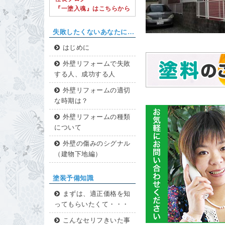
『一塗入魂』はこちらから
失敗したくないあなたに…
はじめに
外壁リフォームで失敗
する人、成功する人
外壁リフォームの適切
な時期は？
外壁リフォームの種類
について
外壁の傷みのシグナル
（建物下地編）
塗装予備知識
まずは、適正価格を知
ってもらいたくて・・・
こんなセリフきいた事