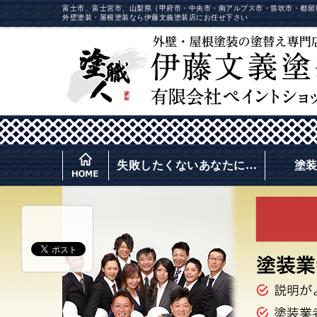
富士市、富士宮市、山梨県（甲府市・中央市・南アルプス市・笛吹市・都留
外壁塗装・屋根塗装なら伊藤文義塗装店にお任せ下さい
失敗したくないあなたに…
塗