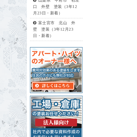
山梨県 甲府市 右左
口 外壁 塗装（3年12
月23日・新着）
富士宮市 北山 外
壁 塗装（3年12月23
日・新着）