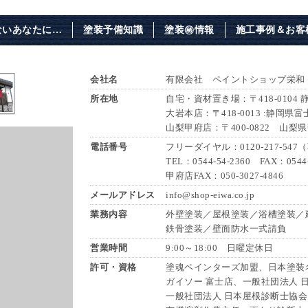
ないあなたに…
塗装予備知識
塗装㊙情報
施工事例＆お客
会社名
有限会社 ペイントショップ栄和
所在地
自宅・資材置き場：〒418-0104
大岩本店：〒418-0013 :静岡県富
山梨甲府店：〒400-0822 山梨
電話番号
フリーダイヤル：0120-217-54
TEL：0544-54-2360 FAX：0544-
甲府店FAX：050-3027-4846
メールアドレス
info@shop-eiwa.co.jp
業務内容
外壁塗装／屋根塗装／浴槽塗装／
鉄骨塗装／壁面防水一式請負
営業時間
9:00～18:00 日曜定休日
許可・資格
塗魂ペインターズ加盟、日本塗装名
ガイソー 富士店、一般社団法人 
一般社団法人 日本屋根診断士協