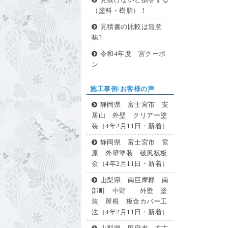
見抜けないと損をする
（塗料・樹脂）！
見積書の比較は無意
味?
令和4年度 宮クーポ
ン
施工事例/お客様の声
静岡県 富士宮市 安
居山 外壁 クリアー塗
装（4年2月11日・新着）
静岡県 富士宮市 宮
原 外壁塗装 破風板板
金（4年2月11日・新着）
山梨県 南巨摩郡 南
部町 中野 外壁 塗
装 屋根 板金カバー工
法（4年2月11日・新着）