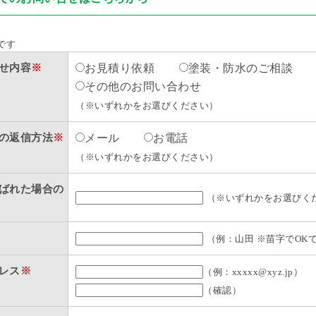
です
せ内容
※
お見積り依頼
塗装・防水のご相談
その他のお問い合わせ
（※いずれかをお選びください）
の返信方法
※
メール
お電話
（※いずれかをお選びください）
ばれた場合の
（※いずれかをお選びく
（例：山田 ※苗字でOK
レス
※
（例：xxxxx@xyz.jp）
（確認）