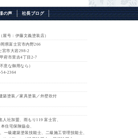
様の声
社長ブログ
（屋号：伊藤文義塗装店）
 静岡県富士宮市内野266
士宮市大岩298-2
県甲府市里吉4丁目2-7
7（不意な御用なら）
54-2364
建築塗装／家具塗装／外壁吹付
人社加盟、雨もり119 富士宮、
日本住宅保険協会、
会、一級建築塗装技能士、二級施工管理技能士、