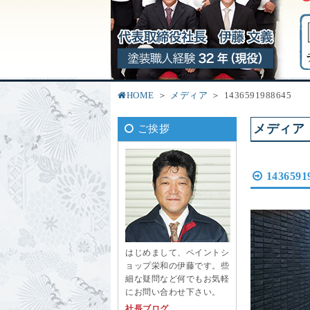
HOME
メディア
1436591988645
メディア
ご挨拶
1436591
はじめまして、ペイントシ
ョップ栄和の伊藤です。些
細な疑問など何でもお気軽
にお問い合わせ下さい。
社長ブログ