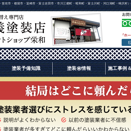
・笛吹市・都留市・韮崎市・富士吉田市・市川三郷町・昭和町・富士川町・河口湖町・鳴沢村）
塗装予備知識
塗装㊙情報
施工事例