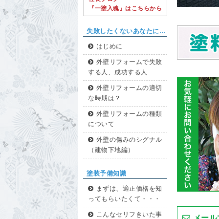
『一塗入魂』はこちらから
失敗したくないあなたに…
はじめに
外壁リフォームで失敗
する人、成功する人
外壁リフォームの適切
な時期は？
外壁リフォームの種類
について
外壁の傷みのシグナル
（建物下地編）
塗装予備知識
まずは、適正価格を知
ってもらいたくて・・・
こんなセリフきいた事
メール