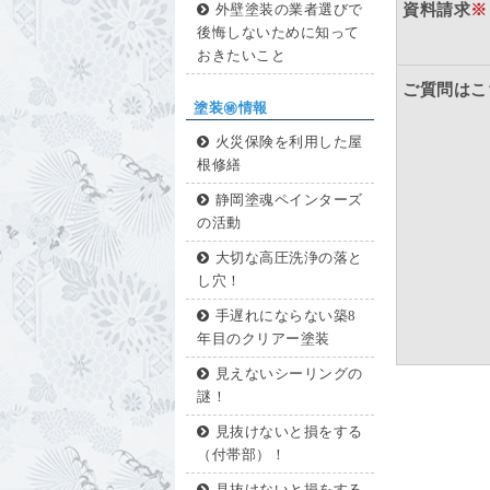
資料請求
※
外壁塗装の業者選びで
後悔しないために知って
おきたいこと
ご質問はこ
塗装㊙情報
火災保険を利用した屋
根修繕
静岡塗魂ペインターズ
の活動
大切な高圧洗浄の落と
し穴！
手遅れにならない築8
年目のクリアー塗装
見えないシーリングの
謎！
見抜けないと損をする
（付帯部）！