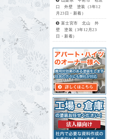
山梨県 甲府市 右左
口 外壁 塗装（3年12
月23日・新着）
富士宮市 北山 外
壁 塗装（3年12月23
日・新着）