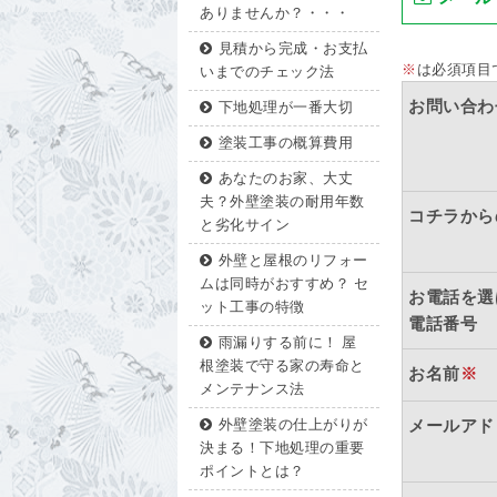
ありませんか？・・・
見積から完成・お支払
※
は必須項目
いまでのチェック法
お問い合わ
下地処理が一番大切
塗装工事の概算費用
あなたのお家、大丈
夫？外壁塗装の耐用年数
コチラから
と劣化サイン
外壁と屋根のリフォー
ムは同時がおすすめ？ セ
お電話を選
ット工事の特徴
電話番号
雨漏りする前に！ 屋
根塗装で守る家の寿命と
お名前
※
メンテナンス法
外壁塗装の仕上がりが
メールアド
決まる！下地処理の重要
ポイントとは？