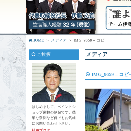
HOME
メディア
IMG_9659 – コピー
メディア
ご挨拶
IMG_9659 – コピ
はじめまして、ペイントシ
ョップ栄和の伊藤です。些
細な疑問など何でもお気軽
にお問い合わせ下さい。
社長ブログ