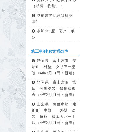
見抜けないと損をする
（塗料・樹脂）！
見積書の比較は無意
味?
令和4年度 宮クーポ
ン
施工事例/お客様の声
静岡県 富士宮市 安
居山 外壁 クリアー塗
装（4年2月11日・新着）
静岡県 富士宮市 宮
原 外壁塗装 破風板板
金（4年2月11日・新着）
山梨県 南巨摩郡 南
部町 中野 外壁 塗
装 屋根 板金カバー工
法（4年2月11日・新着）