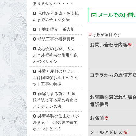
ありませんか？・・・
見積から完成・お支払
メールでのお問
いまでのチェック法
下地処理が一番大切
※
は必須項目です
塗装工事の概算費用
お問い合わせ内容
※
あなたのお家、大丈
夫？外壁塗装の耐用年数
と劣化サイン
外壁と屋根のリフォー
コチラからの返信方
ムは同時がおすすめ？ セ
ット工事の特徴
雨漏りする前に！ 屋
お電話を選ばれた場
根塗装で守る家の寿命と
電話番号
メンテナンス法
外壁塗装の仕上がりが
お名前
※
決まる！下地処理の重要
ポイントとは？
メールアドレス
※