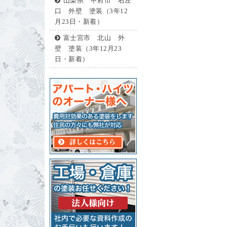
山梨県 甲府市 右左
口 外壁 塗装（3年12
月23日・新着）
富士宮市 北山 外
壁 塗装（3年12月23
日・新着）