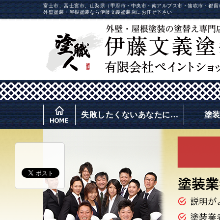
富士市、富士宮市、山梨県（甲府市・中央市・南アルプス市・笛吹市・都留
外壁塗装・屋根塗装なら伊藤文義塗装店にお任せ下さい
失敗したくないあなたに…
塗