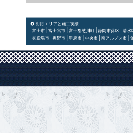
対応エリアと施工実績
富士市
富士宮市
富士郡芝川町
静岡市葵区
清水
御殿場市
裾野市
甲府市
中央市
南アルプス市