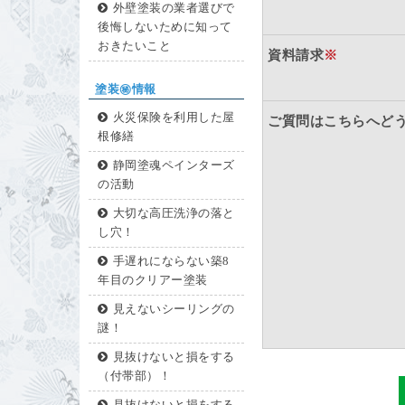
外壁塗装の業者選びで
後悔しないために知って
おきたいこと
資料請求
※
塗装㊙情報
火災保険を利用した屋
ご質問はこちらへど
根修繕
静岡塗魂ペインターズ
の活動
大切な高圧洗浄の落と
し穴！
手遅れにならない築8
年目のクリアー塗装
見えないシーリングの
謎！
見抜けないと損をする
（付帯部）！