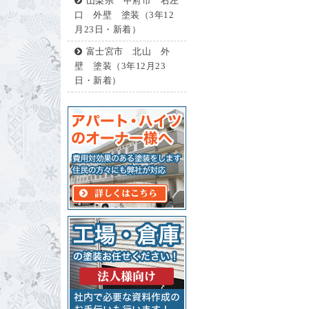
山梨県 甲府市 右左
口 外壁 塗装（3年12
月23日・新着）
富士宮市 北山 外
壁 塗装（3年12月23
日・新着）