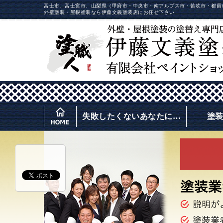
富士市、富士宮市、山梨県（甲府市・中央市・南アルプス市・笛吹市・都留
外壁塗装・屋根塗装なら伊藤文義塗装店にお任せ下さい
失敗したくないあなたに…
塗