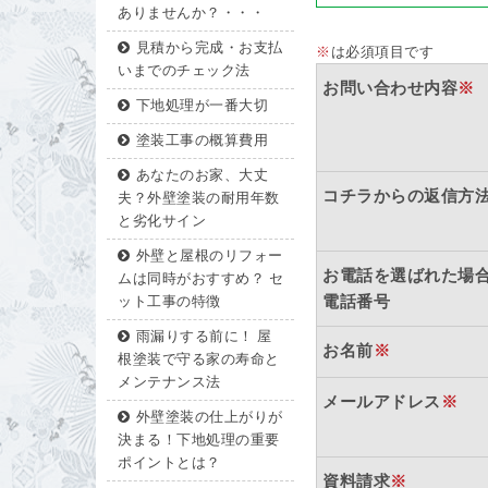
ありませんか？・・・
見積から完成・お支払
※
は必須項目です
いまでのチェック法
お問い合わせ内容
※
下地処理が一番大切
塗装工事の概算費用
あなたのお家、大丈
コチラからの返信方
夫？外壁塗装の耐用年数
と劣化サイン
外壁と屋根のリフォー
お電話を選ばれた場
ムは同時がおすすめ？ セ
電話番号
ット工事の特徴
雨漏りする前に！ 屋
お名前
※
根塗装で守る家の寿命と
メンテナンス法
メールアドレス
※
外壁塗装の仕上がりが
決まる！下地処理の重要
ポイントとは？
資料請求
※