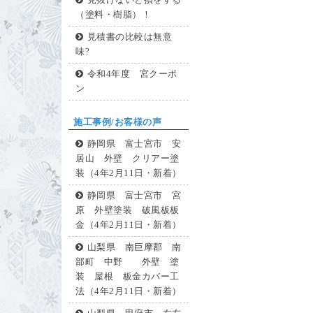
見抜けないと損をする
（塗料・樹脂）！
見積書の比較は無意
味?
令和4年度 宮クーポ
ン
施工事例/お客様の声
静岡県 富士宮市 安
居山 外壁 クリアー塗
装（4年2月11日・新着）
静岡県 富士宮市 宮
原 外壁塗装 破風板板
金（4年2月11日・新着）
山梨県 南巨摩郡 南
部町 中野 外壁 塗
装 屋根 板金カバー工
法（4年2月11日・新着）