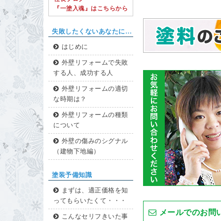
『一塗入魂』はこちらから
失敗したくないあなたに…
はじめに
外壁リフォームで失敗
する人、成功する人
外壁リフォームの適切
な時期は？
外壁リフォームの種類
について
外壁の傷みのシグナル
（建物下地編）
塗装予備知識
まずは、適正価格を知
ってもらいたくて・・・
メールでのお問
こんなセリフきいた事