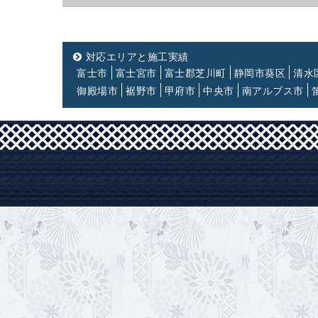
対応エリアと施工実績
富士市
富士宮市
富士郡芝川町
静岡市葵区
清水
御殿場市
裾野市
甲府市
中央市
南アルプス市