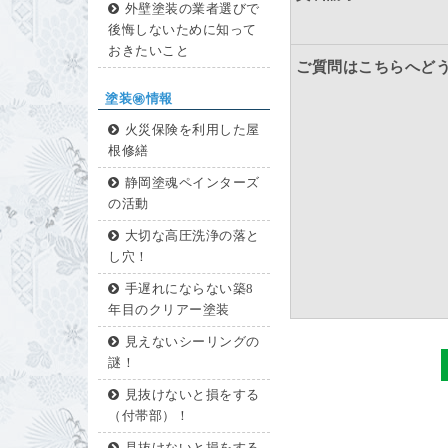
外壁塗装の業者選びで
後悔しないために知って
おきたいこと
ご質問はこちらへど
塗装㊙情報
火災保険を利用した屋
根修繕
静岡塗魂ペインターズ
の活動
大切な高圧洗浄の落と
し穴！
手遅れにならない築8
年目のクリアー塗装
見えないシーリングの
謎！
見抜けないと損をする
（付帯部）！