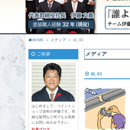
HOME
メディア
ill_03
メディア
ご挨拶
ill_03
はじめまして、ペイントシ
ョップ栄和の伊藤です。些
細な疑問など何でもお気軽
にお問い合わせ下さい。
社長ブログ