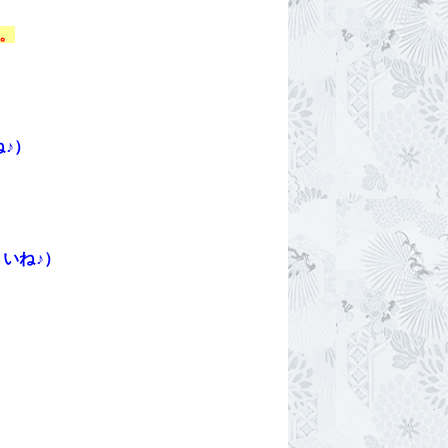
。
♪）
いね♪）