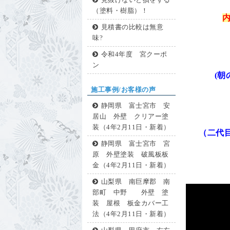
見抜けないと損をする
（塗料・樹脂）！
見積書の比較は無意
味?
令和4年度 宮クーポ
ン
(
施工事例/お客様の声
静岡県 富士宮市 安
居山 外壁 クリアー塗
装（4年2月11日・新着）
（二代
静岡県 富士宮市 宮
原 外壁塗装 破風板板
金（4年2月11日・新着）
山梨県 南巨摩郡 南
部町 中野 外壁 塗
装 屋根 板金カバー工
法（4年2月11日・新着）