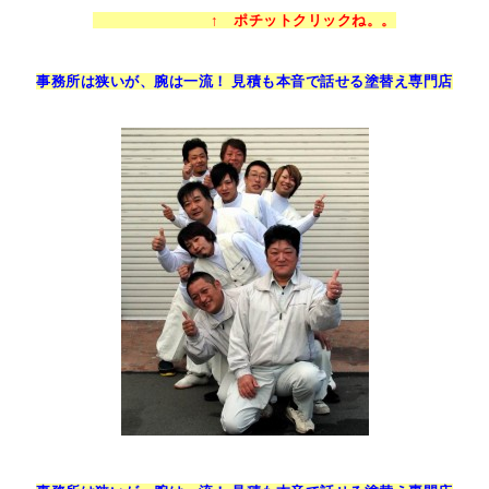
↑ ポチットクリックね。。
事務所は狭いが、腕は一流！ 見積も
本音で話せる塗替え専門店