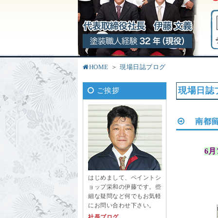
HOME
現場日誌ブログ
現場日誌
ご挨拶
南都留
6
はじめまして、ペイントシ
ョップ栄和の伊藤です。些
細な疑問など何でもお気軽
にお問い合わせ下さい。
社長ブログ