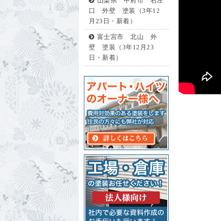
山梨県 甲府市 右左
口 外壁 塗装（3年12
月23日・新着）
富士宮市 北山 外
壁 塗装（3年12月23
日・新着）