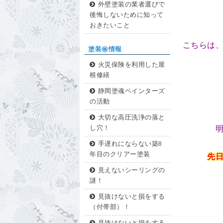
外壁塗装の業者選びで
後悔しないために知って
おきたいこと
こちらは
塗装㊙情報
火災保険を利用した屋
根修繕
静岡塗魂ペインターズ
の活動
大切な高圧洗浄の落と
し穴！
手遅れにならない築8
年目のクリアー塗装
先
見えないシーリングの
謎！
見抜けないと損をする
（付帯部）！