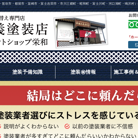
・笛吹市・都留市・韮崎市・富士吉田市・市川三郷町・昭和町・富士川町・河口湖町・鳴沢村）
塗装予備知識
塗装㊙情報
施工事例