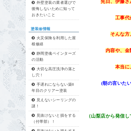
先日、伊藤さ
外壁塗装の業者選びで
後悔しないために知って
おきたいこと
工事代
塗装㊙情報
そんな方
火災保険を利用した屋
根修繕
内容や、金
静岡塗魂ペインターズ
の活動
本当に
大切な高圧洗浄の落と
し穴！
(朝の言いた
手遅れにならない築8
年目のクリアー塗装
見えないシーリングの
謎！
見抜けないと損をする
（山梨店から発信し
（付帯部）！