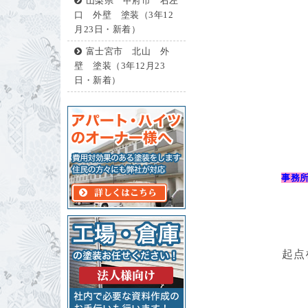
山梨県 甲府市 右左
口 外壁 塗装（3年12
月23日・新着）
富士宮市 北山 外
壁 塗装（3年12月23
日・新着）
事務所
起点