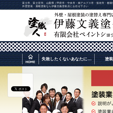
富士市、富士宮市、山梨県（甲府市・中央市・南アルプス市・笛吹市・都留
外壁塗装・屋根塗装なら伊藤文義塗装店にお任せ下さい
失敗したくないあなたに…
塗