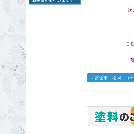
次
こ
«
富士市 松岡 コー