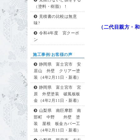
見抜けないと損をする
（塗料・樹脂）！
見積書の比較は無意
味?
（二代目親方・和
令和4年度 宮クーポ
ン
施工事例/お客様の声
静岡県 富士宮市 安
居山 外壁 クリアー塗
装（4年2月11日・新着）
静岡県 富士宮市 宮
原 外壁塗装 破風板板
金（4年2月11日・新着）
山梨県 南巨摩郡 南
部町 中野 外壁 塗
装 屋根 板金カバー工
法（4年2月11日・新着）