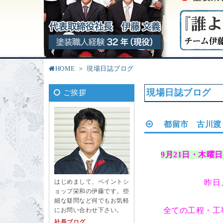
HOME
現場日誌ブログ
現場日誌ブログ
ご挨拶
都留市 古川渡
9月21日・木
昨日
はじめまして、ペイントシ
ョップ栄和の伊藤です。些
細な疑問など何でもお気軽
全ての工程・工
にお問い合わせ下さい。
社長ブログ