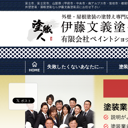
富士市、富士宮市、山梨県（甲府市・中央市・南アルプス市・笛吹市・都留
外壁塗装・屋根塗装なら伊藤文義塗装店にお任せ下さい
失敗したくないあなたに…
塗