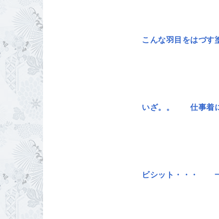
こんな羽目をはづす
いざ。。 仕事着に
ビシット・・・ 一