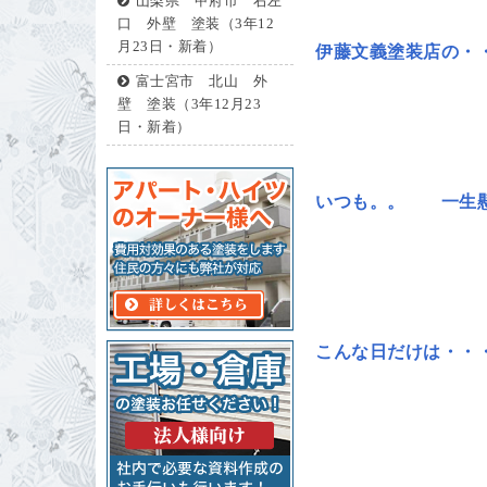
山梨県 甲府市 右左
口 外壁 塗装（3年12
月23日・新着）
伊藤文義塗装店の
富士宮市 北山 外
壁 塗装（3年12月23
日・新着）
いつも。。 一生懸
こんな日だけは・