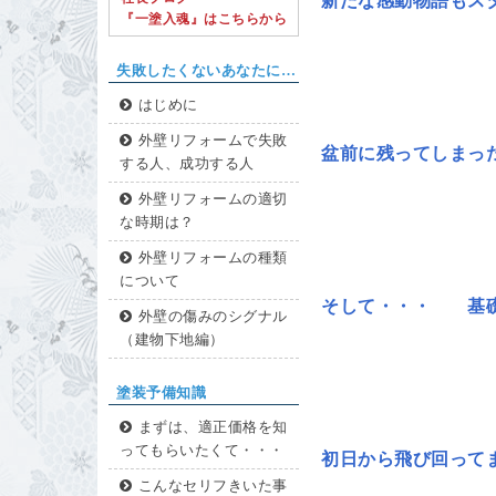
新たな感動物語もス
『一塗入魂』はこちらから
失敗したくないあなたに…
はじめに
外壁リフォームで失敗
盆前に残ってしまっ
する人、成功する人
外壁リフォームの適切
な時期は？
外壁リフォームの種類
について
そして・・・ 基礎
外壁の傷みのシグナル
（建物下地編）
塗装予備知識
まずは、適正価格を知
ってもらいたくて・・・
初日から飛び回って
こんなセリフきいた事