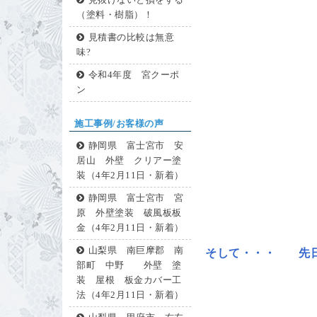
見抜けないと損をする
（塗料・樹脂）！
見積書の比較は無意
味?
令和4年度 宮クーポ
ン
施工事例/お客様の声
静岡県 富士宮市 安
居山 外壁 クリアー塗
装（4年2月11日・新着）
静岡県 富士宮市 宮
原 外壁塗装 破風板板
金（4年2月11日・新着）
山梨県 南巨摩郡 南
そして・・・ 先
部町 中野 外壁 塗
装 屋根 板金カバー工
法（4年2月11日・新着）