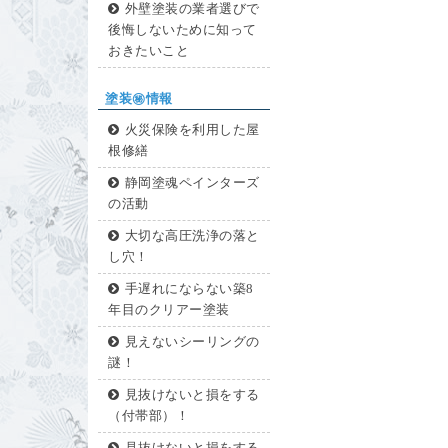
外壁塗装の業者選びで
後悔しないために知って
おきたいこと
塗装㊙情報
火災保険を利用した屋
根修繕
静岡塗魂ペインターズ
の活動
大切な高圧洗浄の落と
し穴！
手遅れにならない築8
年目のクリアー塗装
見えないシーリングの
謎！
見抜けないと損をする
（付帯部）！