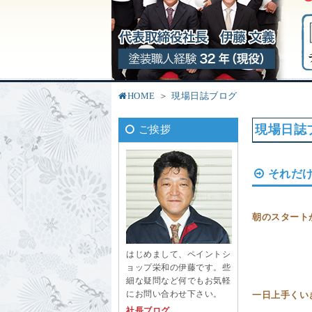
HOME
現場日誌ブログ
現場日誌
ご挨拶
それだ
朝のスター
はじめまして、ペイントシ
ョップ栄和の伊藤です。些
細な疑問など何でもお気軽
にお問い合わせ下さい。
一日上手く
社長ブログ