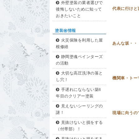
外壁塗装の業者選びで
代表に行けと
後悔しないために知って
おきたいこと
塗装㊙情報
火災保険を利用した屋
あんな坂・
根修繕
静岡塗魂ペインターズ
の活動
大切な高圧洗浄の落と
機関車・トー
し穴！
手遅れにならない築8
年目のクリアー塗装
見えないシーリングの
謎！
現場に向う
見抜けないと損をする
（付帯部）！