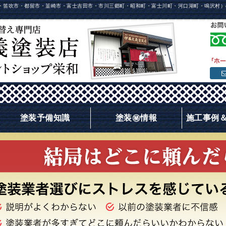
・笛吹市・都留市・韮崎市・富士吉田市・市川三郷町・昭和町・富士川町・河口湖町・鳴沢村）
塗装予備知識
塗装㊙情報
施工事例