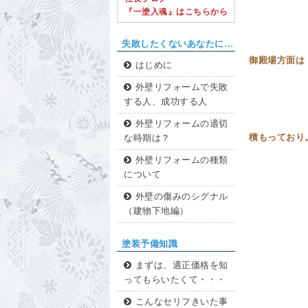
『一塗入魂』はこちらから
失敗したくないあなたに…
御殿場方面
はじめに
外壁リフォームで失敗
する人、成功する人
外壁リフォームの適切
積もってお
な時期は？
外壁リフォームの種類
について
外壁の傷みのシグナル
（建物下地編）
塗装予備知識
まずは、適正価格を知
ってもらいたくて・・・
こんなセリフきいた事