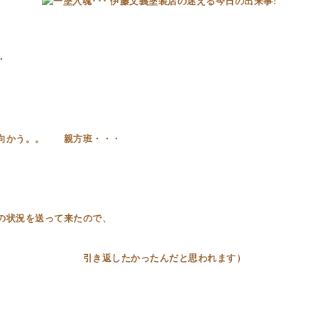
・
に向かう。。 親方班・・・
の状況を送って来たので、
したかったんだと思われます）