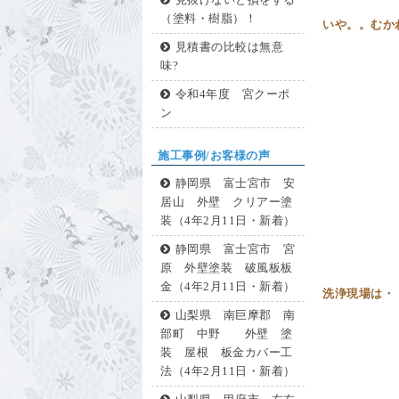
見抜けないと損をする
（塗料・樹脂）！
いや。。む
見積書の比較は無意
味?
令和4年度 宮クーポ
ン
施工事例/お客様の声
静岡県 富士宮市 安
居山 外壁 クリアー塗
装（4年2月11日・新着）
静岡県 富士宮市 宮
原 外壁塗装 破風板板
金（4年2月11日・新着）
洗浄現場は
山梨県 南巨摩郡 南
部町 中野 外壁 塗
装 屋根 板金カバー工
法（4年2月11日・新着）