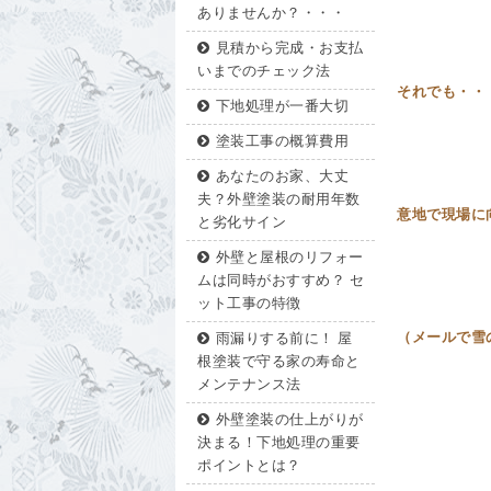
ありませんか？・・・
見積から完成・お支払
いまでのチェック法
それでも・・
下地処理が一番大切
塗装工事の概算費用
あなたのお家、大丈
夫？外壁塗装の耐用年数
意地で現場
と劣化サイン
外壁と屋根のリフォー
ムは同時がおすすめ？ セ
ット工事の特徴
（メールで雪
雨漏りする前に！ 屋
根塗装で守る家の寿命と
メンテナンス法
引き返
外壁塗装の仕上がりが
決まる！下地処理の重要
ポイントとは？