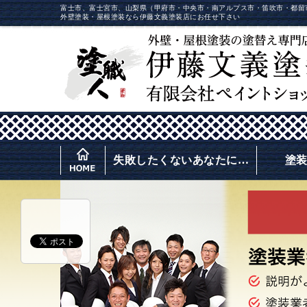
富士市、富士宮市、山梨県（甲府市・中央市・南アルプス市・笛吹市・都留
外壁塗装・屋根塗装なら伊藤文義塗装店にお任せ下さい
失敗したくないあなたに…
塗