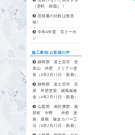
見抜けないと損をする
（塗料・樹脂）！
見積書の比較は無意
味?
令和4年度 宮クーポ
ン
施工事例/お客様の声
静岡県 富士宮市 安
居山 外壁 クリアー塗
装（4年2月11日・新着）
静岡県 富士宮市 宮
原 外壁塗装 破風板板
金（4年2月11日・新着）
山梨県 南巨摩郡 南
部町 中野 外壁 塗
装 屋根 板金カバー工
法（4年2月11日・新着）