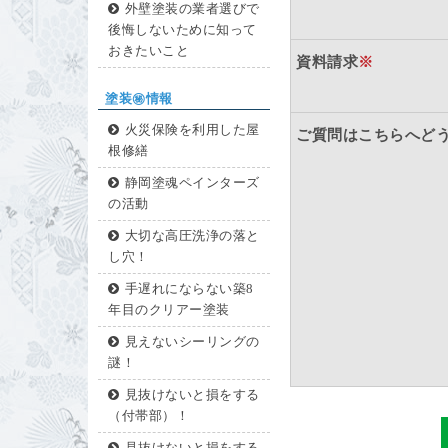
外壁塗装の業者選びで
後悔しないために知って
おきたいこと
資料請求
※
塗装㊙情報
火災保険を利用した屋
ご質問はこちらへど
根修繕
静岡塗魂ペインターズ
の活動
大切な高圧洗浄の落と
し穴！
手遅れにならない築8
年目のクリアー塗装
見えないシーリングの
謎！
見抜けないと損をする
（付帯部）！