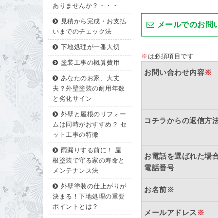
ありませんか？・・・
見積から完成・お支払
メールでのお問
いまでのチェック法
下地処理が一番大切
※
は必須項目です
塗装工事の概算費用
お問い合わせ内容
※
あなたのお家、大丈
夫？外壁塗装の耐用年数
と劣化サイン
外壁と屋根のリフォー
コチラからの返信方
ムは同時がおすすめ？ セ
ット工事の特徴
雨漏りする前に！ 屋
お電話を選ばれた場
根塗装で守る家の寿命と
電話番号
メンテナンス法
外壁塗装の仕上がりが
お名前
※
決まる！下地処理の重要
ポイントとは？
メールアドレス
※