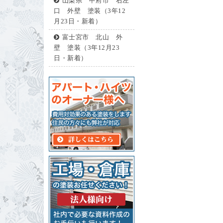
山梨県 甲府市 右左
口 外壁 塗装（3年12
月23日・新着）
富士宮市 北山 外
壁 塗装（3年12月23
日・新着）