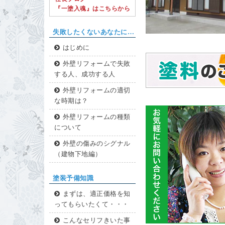
『一塗入魂』はこちらから
失敗したくないあなたに…
はじめに
外壁リフォームで失敗
する人、成功する人
外壁リフォームの適切
な時期は？
外壁リフォームの種類
について
外壁の傷みのシグナル
（建物下地編）
塗装予備知識
まずは、適正価格を知
ってもらいたくて・・・
こんなセリフきいた事