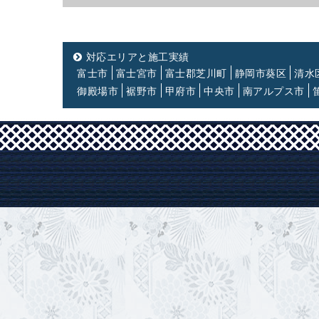
対応エリアと施工実績
富士市
富士宮市
富士郡芝川町
静岡市葵区
清水
御殿場市
裾野市
甲府市
中央市
南アルプス市