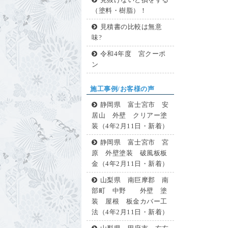
見抜けないと損をする
（塗料・樹脂）！
見積書の比較は無意
味?
令和4年度 宮クーポ
ン
施工事例/お客様の声
静岡県 富士宮市 安
居山 外壁 クリアー塗
装（4年2月11日・新着）
静岡県 富士宮市 宮
原 外壁塗装 破風板板
金（4年2月11日・新着）
山梨県 南巨摩郡 南
部町 中野 外壁 塗
装 屋根 板金カバー工
法（4年2月11日・新着）