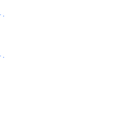
・。
・。