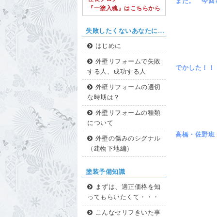
また。 今回
『一塗入魂』はこちらから
失敗したくないあなたに…
はじめに
外壁リフォームで失敗
でかした！！
する人、成功する人
外壁リフォームの適切
な時期は？
外壁リフォームの種類
について
高橋・佐野班
外壁の傷みのシグナル
（建物下地編）
塗装予備知識
まずは、適正価格を知
ってもらいたくて・・・
こんなセリフきいた事