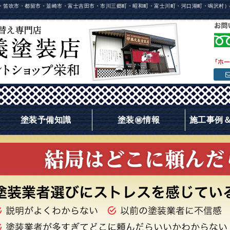
・笛吹市・都留市・韮崎市・富士吉田市・市川三郷町・昭和町・富士川町・河口湖町・鳴沢村）
塗装予備知識
塗装㊙情報
施工事例