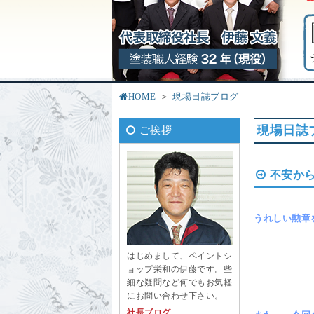
HOME
現場日誌ブログ
現場日誌
ご挨拶
不安か
うれしい勲章
はじめまして、ペイントシ
ョップ栄和の伊藤です。些
細な疑問など何でもお気軽
にお問い合わせ下さい。
社長ブログ