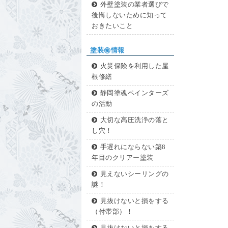
外壁塗装の業者選びで
後悔しないために知って
おきたいこと
塗装㊙情報
火災保険を利用した屋
根修繕
静岡塗魂ペインターズ
の活動
大切な高圧洗浄の落と
し穴！
手遅れにならない築8
年目のクリアー塗装
見えないシーリングの
謎！
見抜けないと損をする
（付帯部）！