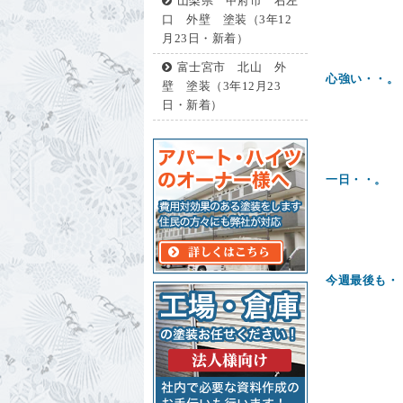
山梨県 甲府市 右左
口 外壁 塗装（3年12
月23日・新着）
富士宮市 北山 外
心強い・・。
壁 塗装（3年12月23
日・新着）
一日・・。
今週最後も・