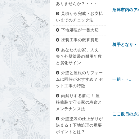
ありませんか？・・・
沼津市内のア
見積から完成・お支払
いまでのチェック法
下地処理が一番大切
塗装工事の概算費用
着手となり・
あなたのお家、大丈
夫？外壁塗装の耐用年数
と劣化サイン
外壁と屋根のリフォー
一組・・。 
ムは同時がおすすめ？ セ
ット工事の特徴
雨漏りする前に！ 屋
根塗装で守る家の寿命と
メンテナンス法
ここ数日の夕
外壁塗装の仕上がりが
決まる！下地処理の重要
ポイントとは？