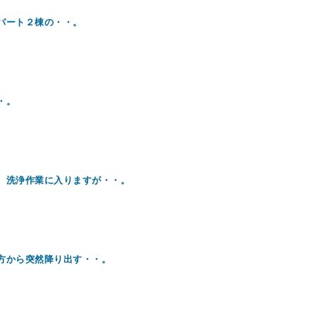
パート２棟の・・。
・。
洗浄作業に入りますが・・。
方から突然降り出す・・。