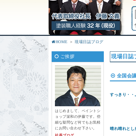
HOME
現場日誌ブログ
現場日誌
ご挨拶
全国会議
すっきり・・
はじめまして、ペイントシ
ョップ栄和の伊藤です。些
細な疑問など何でもお気軽
にお問い合わせ下さい。
晴れ晴れとし
社長ブログ