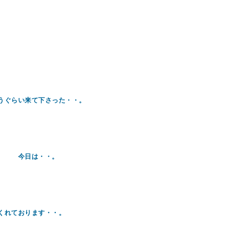
うぐらい来て下さった・・。
・。 今日は・・。
くれております・・。