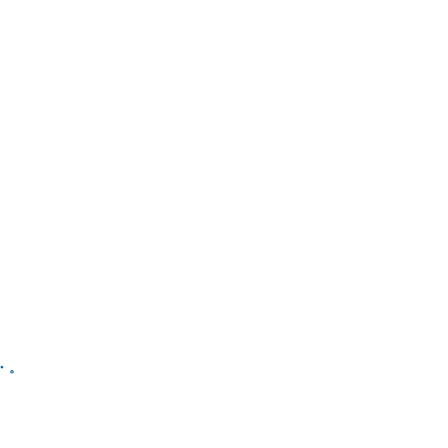
。
。
・。