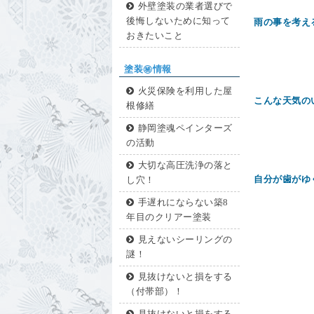
外壁塗装の業者選びで
後悔しないために知って
雨の事を考え
おきたいこと
塗装㊙情報
火災保険を利用した屋
こんな天気の
根修繕
静岡塗魂ペインターズ
の活動
大切な高圧洗浄の落と
自分が歯がゆ
し穴！
手遅れにならない築8
年目のクリアー塗装
見えないシーリングの
謎！
見抜けないと損をする
（付帯部）！