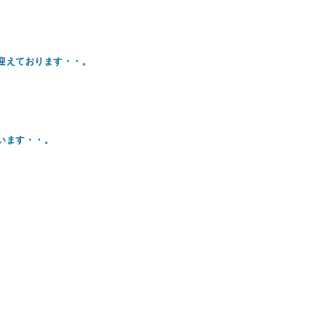
迎えております・・。
います・・。
。