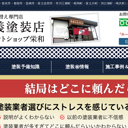
・笛吹市・都留市・韮崎市・富士吉田市・市川三郷町・昭和町・富士川町・河口湖町・鳴沢村）
塗装予備知識
塗装㊙情報
施工事例