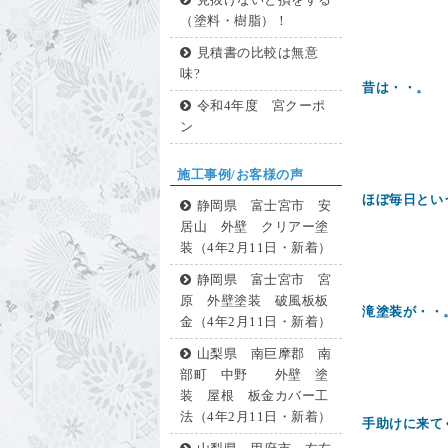
見抜けないと損をする
（塗料・樹脂）！
見積書の比較は無意
味?
昔は・・。
令和4年度 宮クーポ
ン
施工事例/お客様の声
ほぼ毎日とい
静岡県 富士宮市 安
居山 外壁 クリアー塗
装（4年2月11日・新着）
静岡県 富士宮市 宮
原 外壁塗装 破風板板
滝塗装が・
金（4年2月11日・新着）
山梨県 南巨摩郡 南
部町 中野 外壁 塗
装 屋根 板金カバー工
法（4年2月11日・新着）
手助けに来て