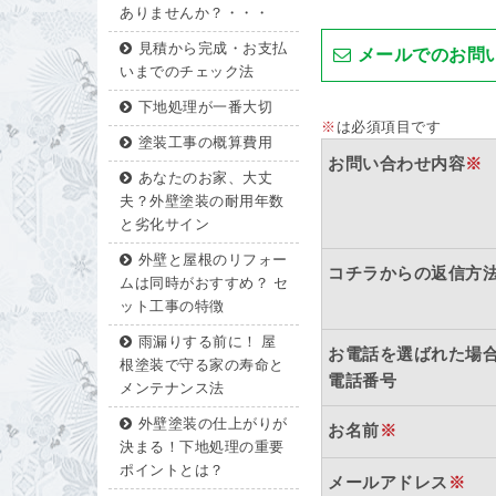
ありませんか？・・・
見積から完成・お支払
メールでのお問
いまでのチェック法
下地処理が一番大切
※
は必須項目です
塗装工事の概算費用
お問い合わせ内容
※
あなたのお家、大丈
夫？外壁塗装の耐用年数
と劣化サイン
外壁と屋根のリフォー
コチラからの返信方
ムは同時がおすすめ？ セ
ット工事の特徴
雨漏りする前に！ 屋
お電話を選ばれた場
根塗装で守る家の寿命と
電話番号
メンテナンス法
外壁塗装の仕上がりが
お名前
※
決まる！下地処理の重要
ポイントとは？
メールアドレス
※