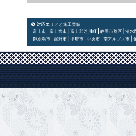
対応エリアと施工実績
富士市
富士宮市
富士郡芝川町
静岡市葵区
清水
御殿場市
裾野市
甲府市
中央市
南アルプス市