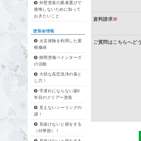
外壁塗装の業者選びで
後悔しないために知って
おきたいこと
資料請求
※
塗装㊙情報
火災保険を利用した屋
ご質問はこちらへど
根修繕
静岡塗魂ペインターズ
の活動
大切な高圧洗浄の落と
し穴！
手遅れにならない築8
年目のクリアー塗装
見えないシーリングの
謎！
見抜けないと損をする
（付帯部）！