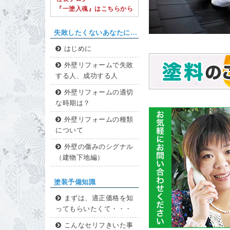
『一塗入魂』はこちらから
失敗したくないあなたに…
はじめに
外壁リフォームで失敗
する人、成功する人
外壁リフォームの適切
な時期は？
外壁リフォームの種類
について
外壁の傷みのシグナル
（建物下地編）
塗装予備知識
まずは、適正価格を知
ってもらいたくて・・・
こんなセリフきいた事