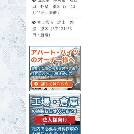
山梨県 甲府市 右左
口 外壁 塗装（3年12
月23日・新着）
富士宮市 北山 外
壁 塗装（3年12月23
日・新着）