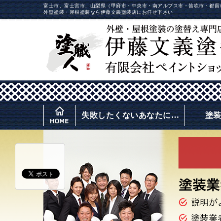
富士市、富士宮市、山梨県（甲府市・中央市・南アルプス市・笛吹市・都留
外壁塗装・屋根塗装なら伊藤文義塗装店にお任せ下さい
失敗したくないあなたに…
塗