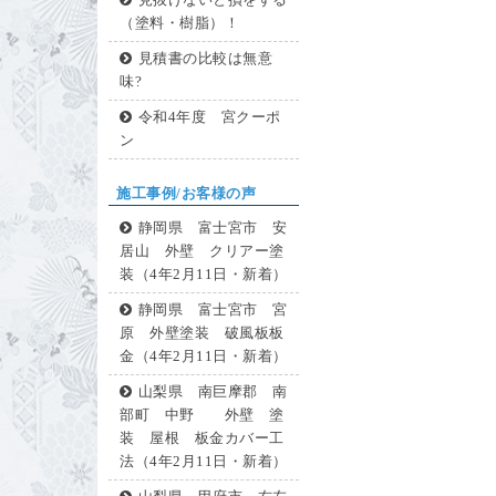
見抜けないと損をする
（塗料・樹脂）！
見積書の比較は無意
味?
令和4年度 宮クーポ
ン
施工事例/お客様の声
静岡県 富士宮市 安
居山 外壁 クリアー塗
装（4年2月11日・新着）
静岡県 富士宮市 宮
原 外壁塗装 破風板板
金（4年2月11日・新着）
山梨県 南巨摩郡 南
部町 中野 外壁 塗
装 屋根 板金カバー工
法（4年2月11日・新着）