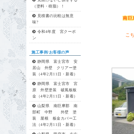
見抜けないと損をする
（塗料・樹脂）！
見積書の比較は無意
南巨
味?
令和4年度 宮クーポ
こ
ン
施工事例/お客様の声
静岡県 富士宮市 安
居山 外壁 クリアー塗
装（4年2月11日・新着）
静岡県 富士宮市 宮
原 外壁塗装 破風板板
金（4年2月11日・新着）
山梨県 南巨摩郡 南
部町 中野 外壁 塗
装 屋根 板金カバー工
法（4年2月11日・新着）