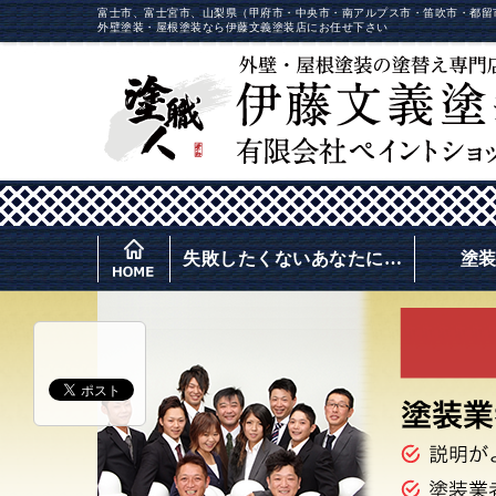
富士市、富士宮市、山梨県（甲府市・中央市・南アルプス市・笛吹市・都留
外壁塗装・屋根塗装なら伊藤文義塗装店にお任せ下さい
失敗したくないあなたに…
塗