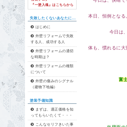
今日は、快晴で
『一塗入魂』はこちらから
本日、恒例となる
失敗したくないあなたに…
はじめに
今日は
外壁リフォームで失敗
する人、成功する人
体も、慣れるに大
外壁リフォームの適切
な時期は？
外壁リフォームの種類
について
富
外壁の傷みのシグナル
（建物下地編）
塗装予備知識
まずは、適正価格を知
ってもらいたくて・・・
こんなセリフきいた事