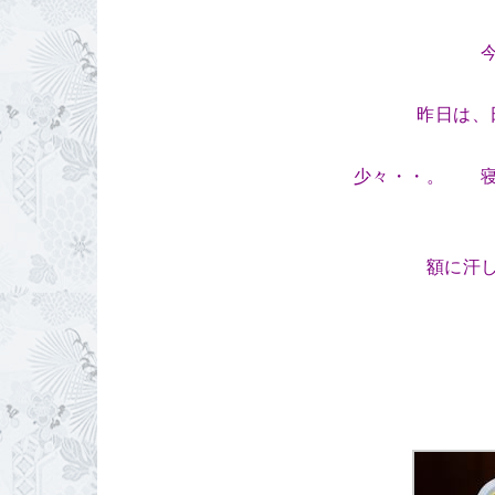
昨日は、
少々・・。 寝
額に汗