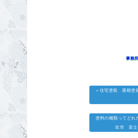
事務所
«
住宅塗装 屋根塗
塗料の種類ってどれ
吹市 富士