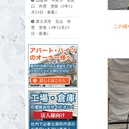
山梨県 甲府市 右左
口 外壁 塗装（3年12
月23日・新着）
富士宮市 北山 外
この様
壁 塗装（3年12月23
日・新着）