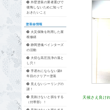
外壁塗装の業者選びで
後悔しないために知って
おきたいこと
塗装㊙情報
火災保険を利用した屋
根修繕
静岡塗魂ペインターズ
の活動
大切な高圧洗浄の落と
し穴！
手遅れにならない築8
年目のクリアー塗装
見えないシーリングの
謎！
見抜けないと損をする
天候さえ良け
（付帯部）！