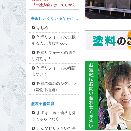
『一塗入魂』はこちらから
失敗したくないあなたに…
はじめに
外壁リフォームで失敗
する人、成功する人
外壁リフォームの適切
な時期は？
外壁リフォームの種類
について
外壁の傷みのシグナル
（建物下地編）
塗装予備知識
まずは、適正価格を知
ってもらいたくて・・・
こんなセリフきいた事