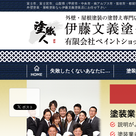
富士市、富士宮市、山梨県（甲府市・中央市・南アルプス市・笛吹市・都留
外壁塗装・屋根塗装なら伊藤文義塗装店にお任せ下さい
失敗したくないあなたに…
塗