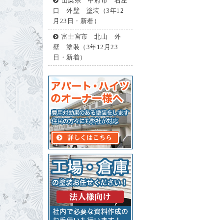
山梨県 甲府市 右左
口 外壁 塗装（3年12
月23日・新着）
富士宮市 北山 外
壁 塗装（3年12月23
日・新着）