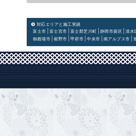
対応エリアと施工実績
富士市
富士宮市
富士郡芝川町
静岡市葵区
清水
御殿場市
裾野市
甲府市
中央市
南アルプス市