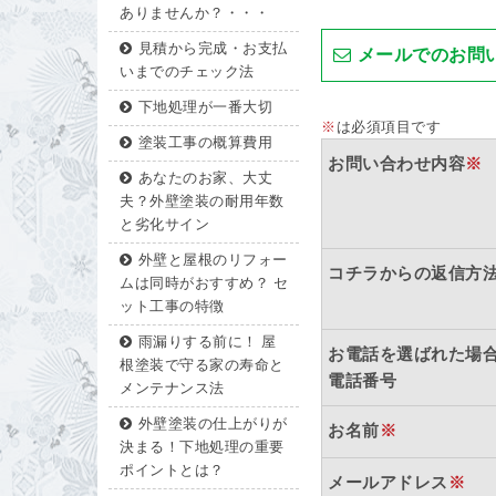
ありませんか？・・・
見積から完成・お支払
メールでのお問
いまでのチェック法
下地処理が一番大切
※
は必須項目です
塗装工事の概算費用
お問い合わせ内容
※
あなたのお家、大丈
夫？外壁塗装の耐用年数
と劣化サイン
外壁と屋根のリフォー
コチラからの返信方
ムは同時がおすすめ？ セ
ット工事の特徴
雨漏りする前に！ 屋
お電話を選ばれた場
根塗装で守る家の寿命と
電話番号
メンテナンス法
外壁塗装の仕上がりが
お名前
※
決まる！下地処理の重要
ポイントとは？
メールアドレス
※