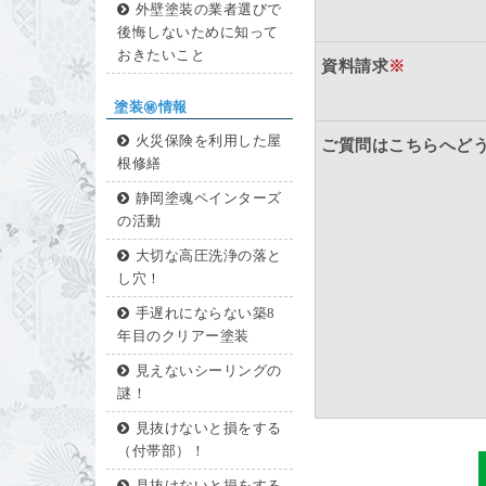
外壁塗装の業者選びで
後悔しないために知って
おきたいこと
資料請求
※
塗装㊙情報
火災保険を利用した屋
ご質問はこちらへど
根修繕
静岡塗魂ペインターズ
の活動
大切な高圧洗浄の落と
し穴！
手遅れにならない築8
年目のクリアー塗装
見えないシーリングの
謎！
見抜けないと損をする
（付帯部）！