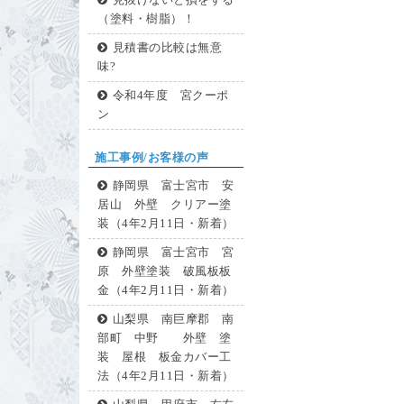
見抜けないと損をする
（塗料・樹脂）！
見積書の比較は無意
味?
令和4年度 宮クーポ
ン
施工事例/お客様の声
静岡県 富士宮市 安
居山 外壁 クリアー塗
装（4年2月11日・新着）
静岡県 富士宮市 宮
原 外壁塗装 破風板板
金（4年2月11日・新着）
山梨県 南巨摩郡 南
部町 中野 外壁 塗
装 屋根 板金カバー工
法（4年2月11日・新着）