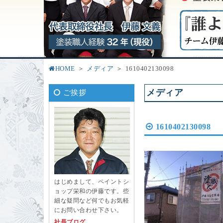
HOME
メディア
1610402130098
メディア
ご挨拶
1610402130098
はじめまして、ペイントシ
ョップ栄和の伊藤です。些
細な疑問など何でもお気軽
にお問い合わせ下さい。
社長ブログ