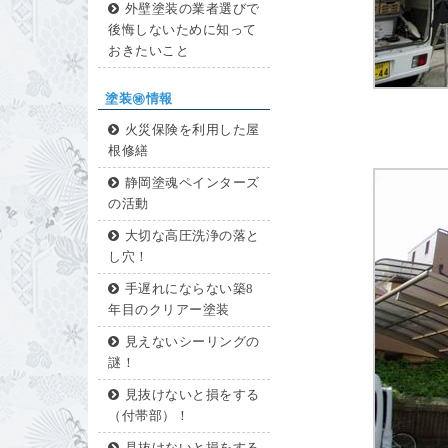
外壁塗装の業者選びで
後悔しないために知って
おきたいこと
塗装㊙情報
火災保険を利用した屋
根修繕
静岡塗魂ペインターズ
の活動
大切な高圧洗浄の落と
し穴！
手遅れにならない築8
年目のクリアー塗装
見えないシーリングの
謎！
見抜けないと損をする
（付帯部）！