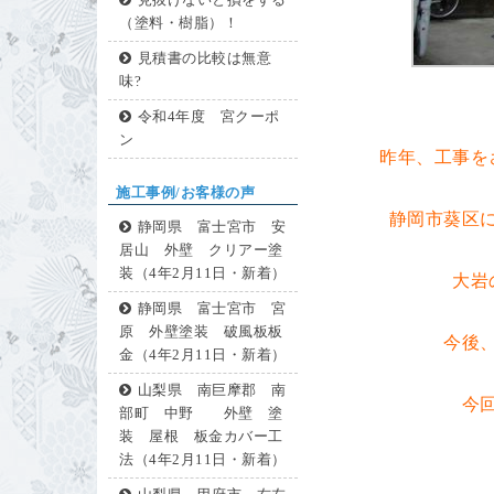
見抜けないと損をする
（塗料・樹脂）！
見積書の比較は無意
味?
令和4年度 宮クーポ
ン
昨年、工事を
施工事例/お客様の声
静岡市葵区
静岡県 富士宮市 安
居山 外壁 クリアー塗
装（4年2月11日・新着）
大岩
静岡県 富士宮市 宮
原 外壁塗装 破風板板
今後
金（4年2月11日・新着）
山梨県 南巨摩郡 南
今
部町 中野 外壁 塗
装 屋根 板金カバー工
法（4年2月11日・新着）