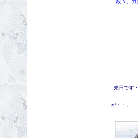
段々、力
先日です
が・・。 