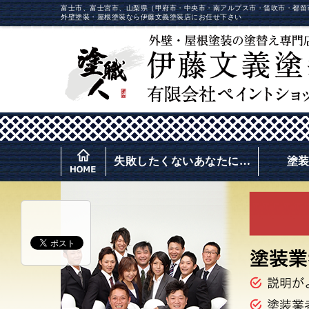
富士市、富士宮市、山梨県（甲府市・中央市・南アルプス市・笛吹市・都留
外壁塗装・屋根塗装なら伊藤文義塗装店にお任せ下さい
失敗したくないあなたに…
塗