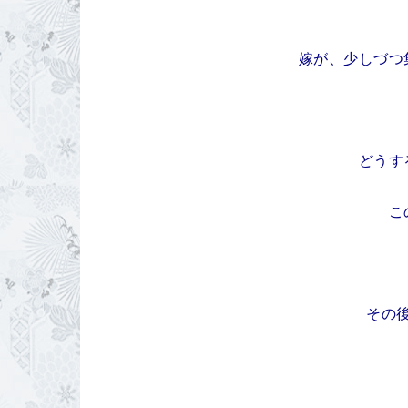
嫁が、少しづつ
どうす
こ
その