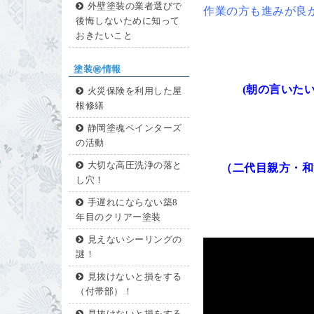
外壁塗装の業者選びで
作業の方も進みが良
後悔しないために知って
おきたいこと
塗装㊙情報
(朝の言いた
火災保険を利用した屋
根修繕
静岡塗魂ペインターズ
の活動
大切な高圧洗浄の落と
（二代目親方・和
し穴！
手遅れにならない築8
年目のクリアー塗装
見えないシーリングの
謎！
見抜けないと損をする
（付帯部）！