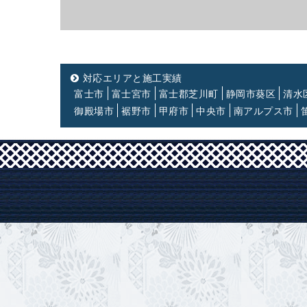
対応エリアと施工実績
富士市
富士宮市
富士郡芝川町
静岡市葵区
清水
御殿場市
裾野市
甲府市
中央市
南アルプス市