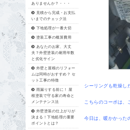
ありませんか？・・・
見積から完成・お支払
いまでのチェック法
下地処理が一番大切
塗装工事の概算費用
あなたのお家、大丈
夫？外壁塗装の耐用年数
と劣化サイン
外壁と屋根のリフォー
ムは同時がおすすめ？ セ
ット工事の特徴
シーリングも乾燥し
雨漏りする前に！ 屋
根塗装で守る家の寿命と
こちらのコーポは、
メンテナンス法
外壁塗装の仕上がりが
決まる！下地処理の重要
今日は、暖かかった
ポイントとは？