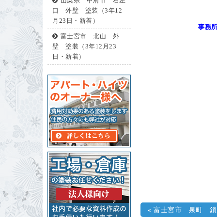
山梨県 甲府市 右左
口 外壁 塗装（3年12
月23日・新着）
事務所
富士宮市 北山 外
壁 塗装（3年12月23
日・新着）
«
富士宮市 泉町 鎖