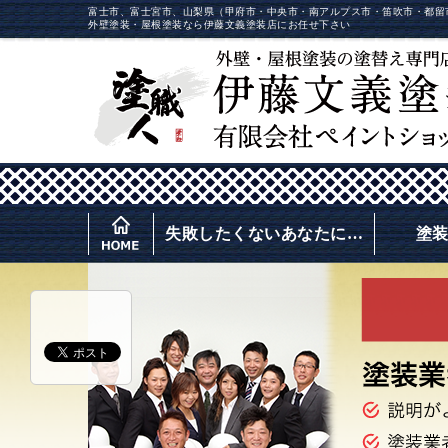
富士市、富士宮市、山梨県（甲府市・中央市・南アルプス市・笛吹市・都留
外壁塗装・屋根塗装なら伊藤文義塗装店にお任せ下さい
失敗したくないあなたに…
塗