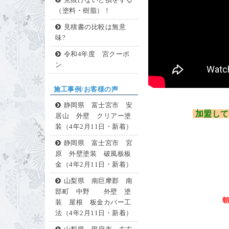
見抜けないと損をする
（塗料・樹脂）！
見積書の比較は無意
味?
令和4年度 宮クーポ
ン
施工事例/お客様の声
静岡県 富士宮市 安
加盟して
居山 外壁 クリアー塗
装（4年2月11日・新着）
静岡県 富士宮市 宮
原 外壁塗装 破風板板
金（4年2月11日・新着）
山梨県 南巨摩郡 南
部町 中野 外壁 塗
装 屋根 板金カバー工
法（4年2月11日・新着）