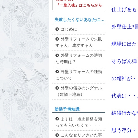
『一塗入魂』はこちらから
仕上げをも
失敗したくないあなたに…
外壁仕上3
はじめに
外壁リフォームで失敗
現場に出た
する人、成功する人
外壁リフォームの適切
そろばん弾
な時期は？
外壁リフォームの種類
の精神が
について
外壁の傷みのシグナル
（建物下地編）
代表は・・
塗装予備知識
納得行かな
まずは、適正価格を知
ってもらいたくて・・・
思う存分
こんなセリフきいた事