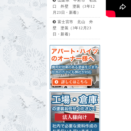
山梨県 甲府市 右左
口 外壁 塗装（3年12
月23日・新着）
富士宮市 北山 外
壁 塗装（3年12月23
日・新着）