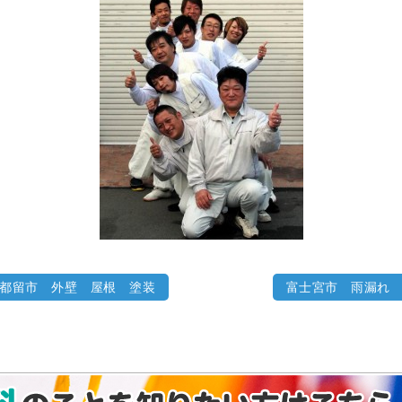
都留市 外壁 屋根 塗装
富士宮市 雨漏れ