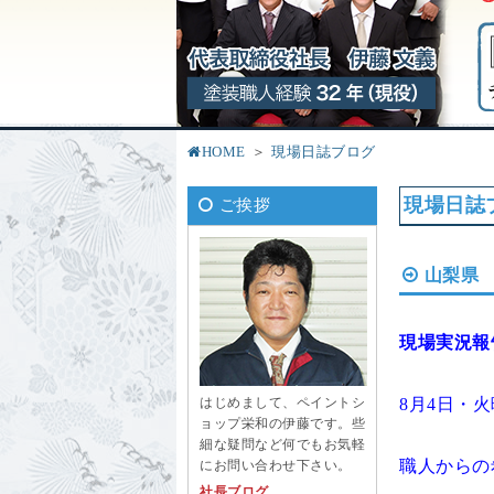
HOME
現場日誌ブログ
現場日誌
ご挨拶
山梨県
現場実況報
8月4日・
はじめまして、ペイントシ
ョップ栄和の伊藤です。些
細な疑問など何でもお気軽
職人からの
にお問い合わせ下さい。
社長ブログ