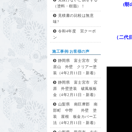
見抜けないと損をする
(
（塗料・樹脂）！
見積書の比較は無意
味?
令和4年度 宮クーポ
（二代
ン
施工事例/お客様の声
静岡県 富士宮市 安
居山 外壁 クリアー塗
装（4年2月11日・新着）
静岡県 富士宮市 宮
原 外壁塗装 破風板板
金（4年2月11日・新着）
山梨県 南巨摩郡 南
部町 中野 外壁 塗
装 屋根 板金カバー工
法（4年2月11日・新着）