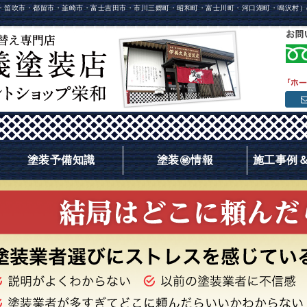
・笛吹市・都留市・韮崎市・富士吉田市・市川三郷町・昭和町・富士川町・河口湖町・鳴沢村）
塗装予備知識
塗装㊙情報
施工事例