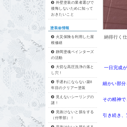
外壁塗装の業者選びで
後悔しないために知って
おきたいこと
塗装㊙情報
納得行く
火災保険を利用した屋
根修繕
静岡塗魂ペインターズ
の活動
大切な高圧洗浄の落と
一日完成が
し穴！
手遅れにならない築8
細かい部分
年目のクリアー塗装
見えないシーリングの
その精神で
謎！
見抜けないと損をする
引き続き、
（付帯部）！