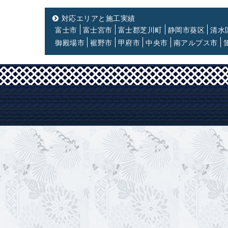
対応エリアと施工実績
富士市
富士宮市
富士郡芝川町
静岡市葵区
清水
御殿場市
裾野市
甲府市
中央市
南アルプス市