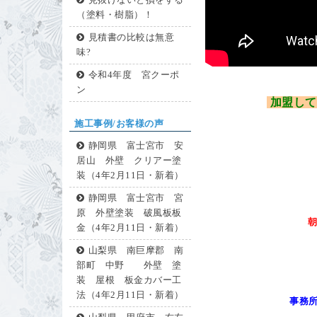
見抜けないと損をする
（塗料・樹脂）！
見積書の比較は無意
味?
令和4年度 宮クーポ
ン
加盟して
施工事例/お客様の声
静岡県 富士宮市 安
居山 外壁 クリアー塗
装（4年2月11日・新着）
静岡県 富士宮市 宮
原 外壁塗装 破風板板
金（4年2月11日・新着）
山梨県 南巨摩郡 南
部町 中野 外壁 塗
装 屋根 板金カバー工
法（4年2月11日・新着）
事務所