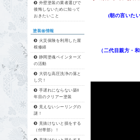
外壁塗装の業者選びで
後悔しないために知って
(朝の言いた
おきたいこと
塗装㊙情報
火災保険を利用した屋
根修繕
（二代目親方・和
静岡塗魂ペインターズ
の活動
大切な高圧洗浄の落と
し穴！
手遅れにならない築8
年目のクリアー塗装
見えないシーリングの
謎！
見抜けないと損をする
（付帯部）！