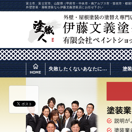
富士市、富士宮市、山梨県（甲府市・中央市・南アルプス市・笛吹市・都留
外壁塗装・屋根塗装なら伊藤文義塗装店にお任せ下さい
失敗したくないあなたに…
塗