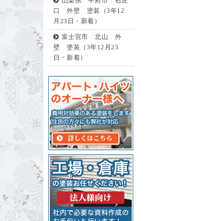
山梨県 甲府市 右左
口 外壁 塗装（3年12
月23日・新着）
富士宮市 北山 外
壁 塗装（3年12月23
日・新着）