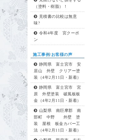
見抜けないと損をする
（塗料・樹脂）！
見積書の比較は無意
味?
令和4年度 宮クーポ
ン
施工事例/お客様の声
静岡県 富士宮市 安
居山 外壁 クリアー塗
装（4年2月11日・新着）
静岡県 富士宮市 宮
原 外壁塗装 破風板板
金（4年2月11日・新着）
山梨県 南巨摩郡 南
部町 中野 外壁 塗
装 屋根 板金カバー工
法（4年2月11日・新着）