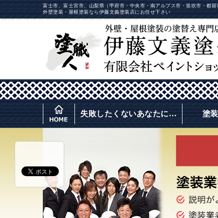
富士市、富士宮市、山梨県（甲府市・中央市・南アルプス市・笛吹市・都留
外壁塗装・屋根塗装なら伊藤文義塗装店にお任せ下さい
失敗したくないあなたに…
塗