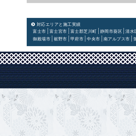
対応エリアと施工実績
富士市
富士宮市
富士郡芝川町
静岡市葵区
清水
御殿場市
裾野市
甲府市
中央市
南アルプス市