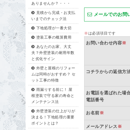
ありませんか？・・・
見積から完成・お支払
メールでのお問
いまでのチェック法
下地処理が一番大切
※
は必須項目です
塗装工事の概算費用
お問い合わせ内容
※
あなたのお家、大丈
夫？外壁塗装の耐用年数
と劣化サイン
外壁と屋根のリフォー
コチラからの返信方
ムは同時がおすすめ？ セ
ット工事の特徴
雨漏りする前に！ 屋
お電話を選ばれた場
根塗装で守る家の寿命と
電話番号
メンテナンス法
外壁塗装の仕上がりが
お名前
※
決まる！下地処理の重要
ポイントとは？
メールアドレス
※