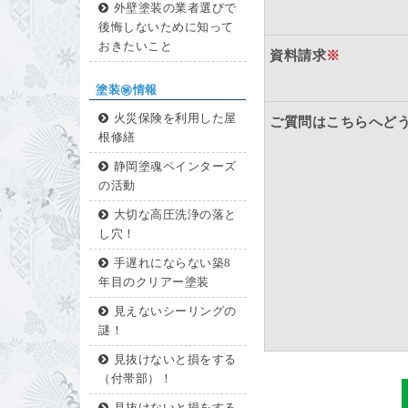
外壁塗装の業者選びで
後悔しないために知って
おきたいこと
資料請求
※
塗装㊙情報
火災保険を利用した屋
ご質問はこちらへど
根修繕
静岡塗魂ペインターズ
の活動
大切な高圧洗浄の落と
し穴！
手遅れにならない築8
年目のクリアー塗装
見えないシーリングの
謎！
見抜けないと損をする
（付帯部）！