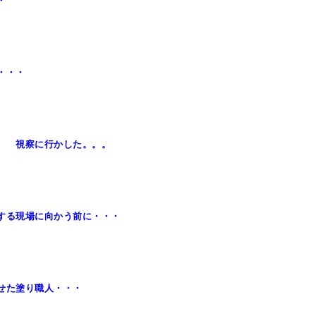
・
・・・
 視察に行かした。。。
する現場に向かう前に・・・
せた塗り職人・・・