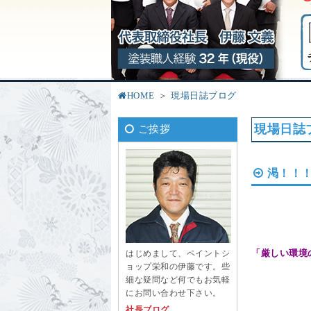
HOME
現場日誌ブログ
現場日誌
ご挨拶
渇！！
「厳しい環境
はじめまして、ペイントシ
ョップ栄和の伊藤です。些
細な疑問など何でもお気軽
にお問い合わせ下さい。
社長ブログ