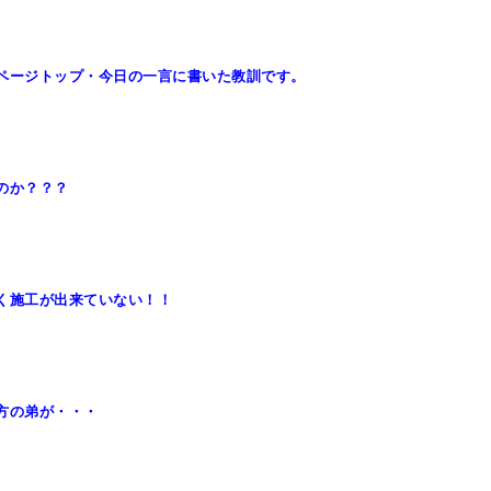
ページトップ・今日の一言に書いた教訓です。
のか？？？
く施工が出来ていない！！
方の弟が・・・