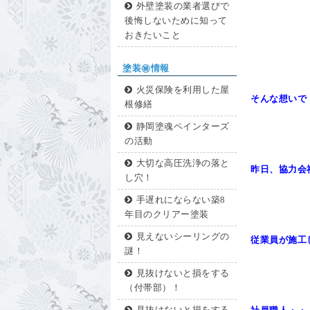
外壁塗装の業者選びで
後悔しないために知って
おきたいこと
塗装㊙情報
火災保険を利用した屋
そんな想いで
根修繕
静岡塗魂ペインターズ
の活動
大切な高圧洗浄の落と
昨日、協力会
し穴！
手遅れにならない築8
年目のクリアー塗装
見えないシーリングの
従業員が施工
謎！
見抜けないと損をする
（付帯部）！