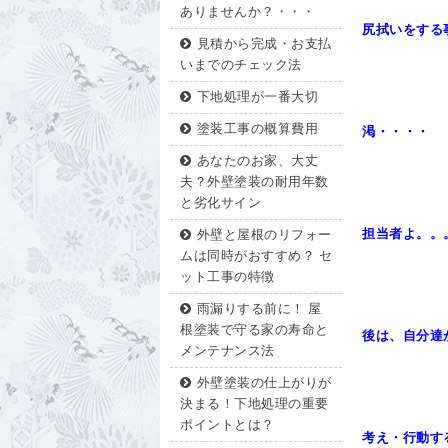
ありませんか？・・・
尻拭いをする
見積から完成・お支払
いまでのチェック法
下地処理が一番大切
塗装工事の概算費用
渇・・・・
あなたのお家、大丈
夫？外壁塗装の耐用年数
と劣化サイン
担当者よ。
外壁と屋根のリフォー
ムは同時がおすすめ？ セ
ット工事の特徴
雨漏りする前に！ 屋
根塗装で守る家の寿命と
後は、自分達
メンテナンス法
外壁塗装の仕上がりが
決まる！下地処理の重要
ポイントとは？
考え・行動す