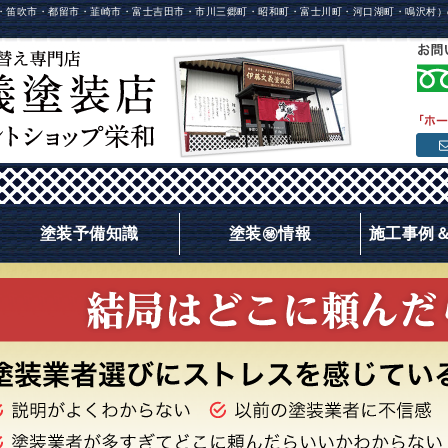
・笛吹市・都留市・韮崎市・富士吉田市・市川三郷町・昭和町・富士川町・河口湖町・鳴沢村）
塗装予備知識
塗装㊙情報
施工事例