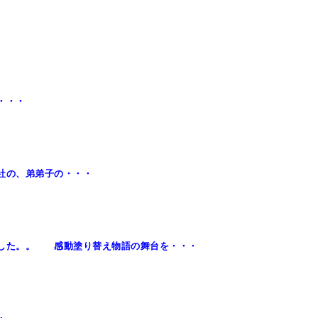
・・・
社の、弟弟子の・・・
した。。 感動塗り替え物語の舞台を・・・