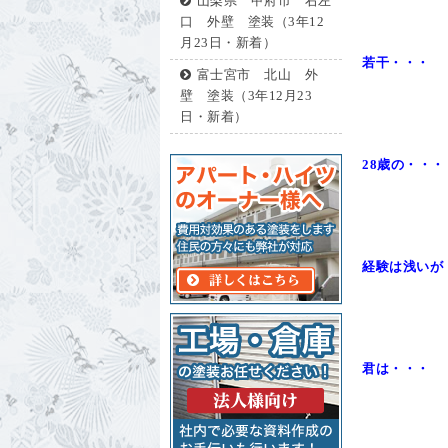
山梨県 甲府市 右左
口 外壁 塗装（3年12
月23日・新着）
若干・・・
富士宮市 北山 外
壁 塗装（3年12月23
日・新着）
28歳の・・
経験は浅い
君は・・・