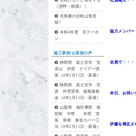
見抜けないと損をする
社員職人・・
（塗料・樹脂）！
見積書の比較は無意
味?
協力メンバー
令和4年度 宮クーポ
ン
施工事例/お客様の声
全員で・・・
静岡県 富士宮市 安
居山 外壁 クリアー塗
装（4年2月11日・新着）
静岡県 富士宮市 宮
原 外壁塗装 破風板板
本日、お伺い
金（4年2月11日・新着）
山梨県 南巨摩郡 南
部町 中野 外壁 塗
装 屋根 板金カバー工
伊藤を満足さ
法（4年2月11日・新着）