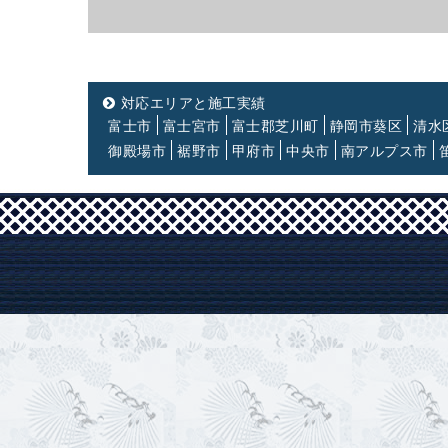
対応エリアと施工実績
富士市
富士宮市
富士郡芝川町
静岡市葵区
清水
御殿場市
裾野市
甲府市
中央市
南アルプス市