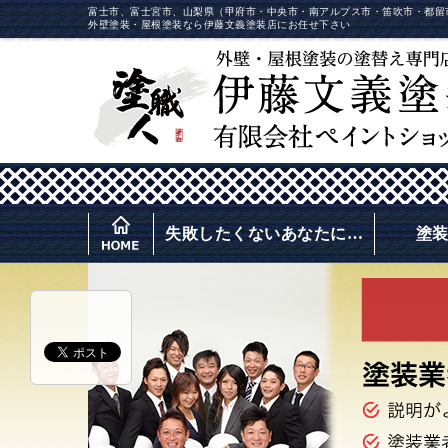
富士市、富士宮市、山梨県（甲府市・中央市・南アルプス市・笛吹市・都留
外壁塗装・屋根塗装なら伊藤文義塗装店にお任せ下さい
失敗したくないあなたに…
塗