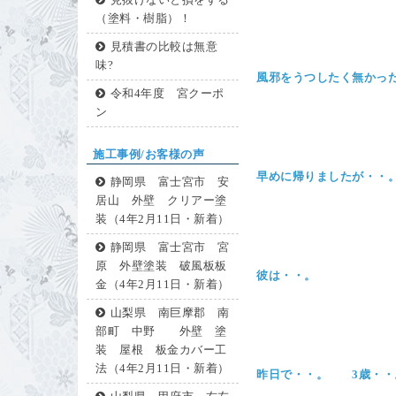
見抜けないと損をする
（塗料・樹脂）！
見積書の比較は無意
味?
風邪をうつしたく無かっ
令和4年度 宮クーポ
ン
施工事例/お客様の声
早めに帰りましたが・・
静岡県 富士宮市 安
居山 外壁 クリアー塗
装（4年2月11日・新着）
静岡県 富士宮市 宮
原 外壁塗装 破風板板
彼は・・。
金（4年2月11日・新着）
山梨県 南巨摩郡 南
部町 中野 外壁 塗
装 屋根 板金カバー工
法（4年2月11日・新着）
昨日で・・。 3歳・・