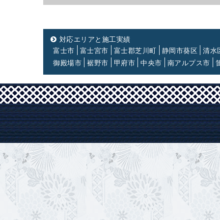
対応エリアと施工実績
富士市
富士宮市
富士郡芝川町
静岡市葵区
清水
御殿場市
裾野市
甲府市
中央市
南アルプス市