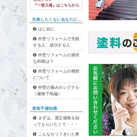
『一塗入魂』はこちらから
失敗したくないあなたに…
はじめに
外壁リフォームで失敗
する人、成功する人
外壁リフォームの適切
な時期は？
外壁リフォームの種類
について
外壁の傷みのシグナル
（建物下地編）
塗装予備知識
まずは、適正価格を知
ってもらいたくて・・・
こんなセリフきいた事