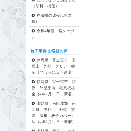
見抜けないと損をする
（塗料・樹脂）！
見積書の比較は無意
味?
令和4年度 宮クーポ
ン
施工事例/お客様の声
静岡県 富士宮市 安
居山 外壁 クリアー塗
装（4年2月11日・新着）
静岡県 富士宮市 宮
原 外壁塗装 破風板板
金（4年2月11日・新着）
山梨県 南巨摩郡 南
部町 中野 外壁 塗
装 屋根 板金カバー工
法（4年2月11日・新着）