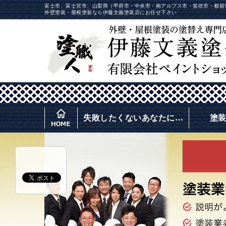
富士市、富士宮市、山梨県（甲府市・中央市・南アルプス市・笛吹市・都留
外壁塗装・屋根塗装なら伊藤文義塗装店にお任せ下さい
失敗したくないあなたに…
塗