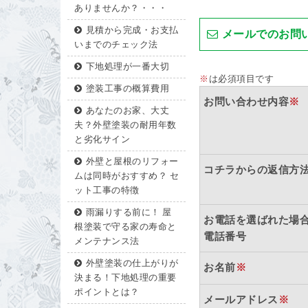
ありませんか？・・・
見積から完成・お支払
メールでのお問
いまでのチェック法
下地処理が一番大切
※
は必須項目です
塗装工事の概算費用
お問い合わせ内容
※
あなたのお家、大丈
夫？外壁塗装の耐用年数
と劣化サイン
外壁と屋根のリフォー
コチラからの返信方
ムは同時がおすすめ？ セ
ット工事の特徴
雨漏りする前に！ 屋
お電話を選ばれた場
根塗装で守る家の寿命と
電話番号
メンテナンス法
外壁塗装の仕上がりが
お名前
※
決まる！下地処理の重要
ポイントとは？
メールアドレス
※