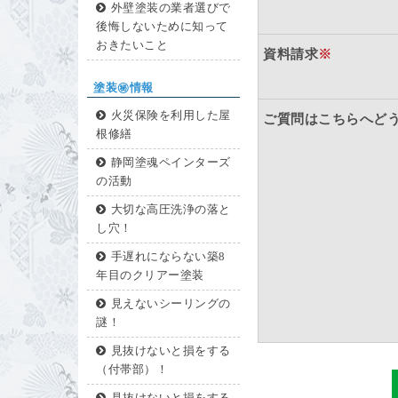
外壁塗装の業者選びで
後悔しないために知って
おきたいこと
資料請求
※
塗装㊙情報
火災保険を利用した屋
ご質問はこちらへど
根修繕
静岡塗魂ペインターズ
の活動
大切な高圧洗浄の落と
し穴！
手遅れにならない築8
年目のクリアー塗装
見えないシーリングの
謎！
見抜けないと損をする
（付帯部）！