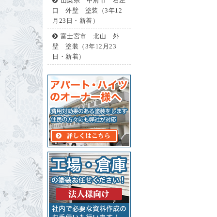
山梨県 甲府市 右左
口 外壁 塗装（3年12
月23日・新着）
富士宮市 北山 外
壁 塗装（3年12月23
日・新着）