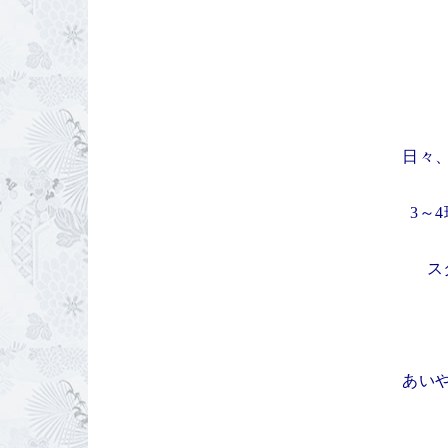
日々
3～
ス
あい