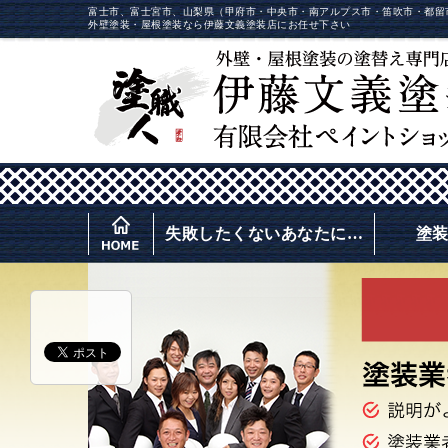
富士市、富士宮市、山梨県（甲府市・中央市・南アルプス市・笛吹市・都留
外壁塗装・屋根塗装なら伊藤文義塗装店にお任せ下さい
失敗したくないあなたに…
塗