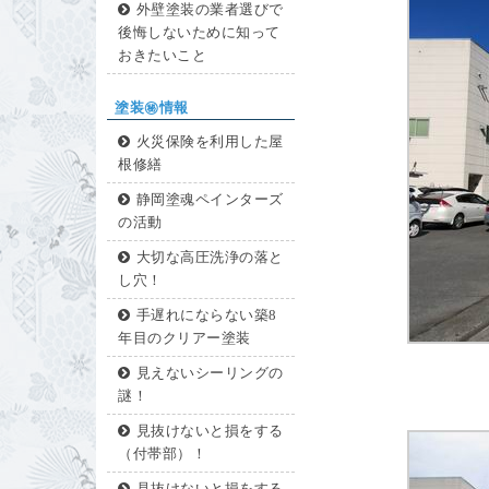
外壁塗装の業者選びで
後悔しないために知って
おきたいこと
塗装㊙情報
火災保険を利用した屋
根修繕
静岡塗魂ペインターズ
の活動
大切な高圧洗浄の落と
し穴！
手遅れにならない築8
年目のクリアー塗装
見えないシーリングの
謎！
見抜けないと損をする
（付帯部）！