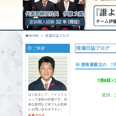
HOME
現場日誌ブログ
現場日誌ブログ
ご挨拶
塗装屋親父の 7
7月8
日・
近日、
はじめまして、ペイントシ
ョップ栄和の伊藤です。些
細な疑問など何でもお気軽
にお問い合わせ下さい。
社長ブログ