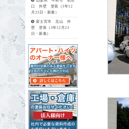
山梨県 甲府市 右左
口 外壁 塗装（3年12
月23日・新着）
富士宮市 北山 外
壁 塗装（3年12月23
日・新着）