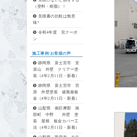
見抜けないと損をする
（塗料・樹脂）！
見積書の比較は無意
味?
令和4年度 宮クーポ
ン
施工事例/お客様の声
静岡県 富士宮市 安
居山 外壁 クリアー塗
装（4年2月11日・新着）
静岡県 富士宮市 宮
原 外壁塗装 破風板板
金（4年2月11日・新着）
山梨県 南巨摩郡 南
部町 中野 外壁 塗
装 屋根 板金カバー工
法（4年2月11日・新着）