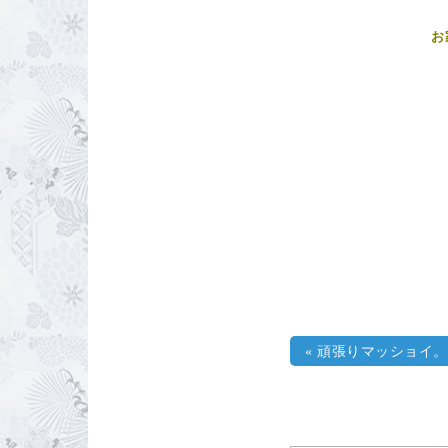
お
«
頑張りマッショイ。