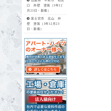
山梨県 甲府市 右左
口 外壁 塗装（3年12
月23日・新着）
富士宮市 北山 外
壁 塗装（3年12月23
日・新着）