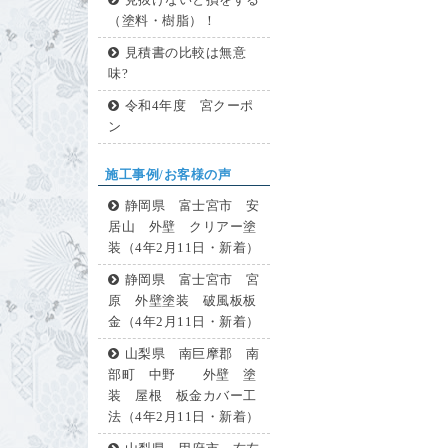
見抜けないと損をする
（塗料・樹脂）！
見積書の比較は無意
味?
令和4年度 宮クーポ
ン
施工事例/お客様の声
静岡県 富士宮市 安
居山 外壁 クリアー塗
装（4年2月11日・新着）
静岡県 富士宮市 宮
原 外壁塗装 破風板板
金（4年2月11日・新着）
山梨県 南巨摩郡 南
部町 中野 外壁 塗
装 屋根 板金カバー工
法（4年2月11日・新着）