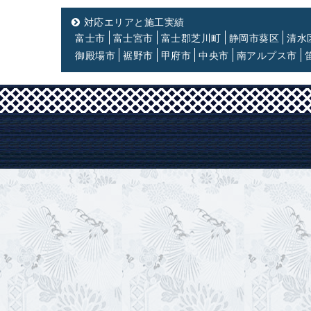
対応エリアと施工実績
富士市
富士宮市
富士郡芝川町
静岡市葵区
清水
御殿場市
裾野市
甲府市
中央市
南アルプス市