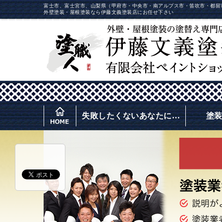
富士市、富士宮市、山梨県（甲府市・中央市・南アルプス市・笛吹市・都留
外壁塗装・屋根塗装なら伊藤文義塗装店にお任せ下さい
失敗したくないあなたに…
塗