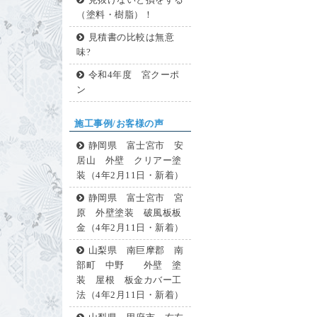
見抜けないと損をする
（塗料・樹脂）！
見積書の比較は無意
味?
令和4年度 宮クーポ
ン
施工事例/お客様の声
静岡県 富士宮市 安
居山 外壁 クリアー塗
装（4年2月11日・新着）
静岡県 富士宮市 宮
原 外壁塗装 破風板板
金（4年2月11日・新着）
山梨県 南巨摩郡 南
部町 中野 外壁 塗
装 屋根 板金カバー工
法（4年2月11日・新着）