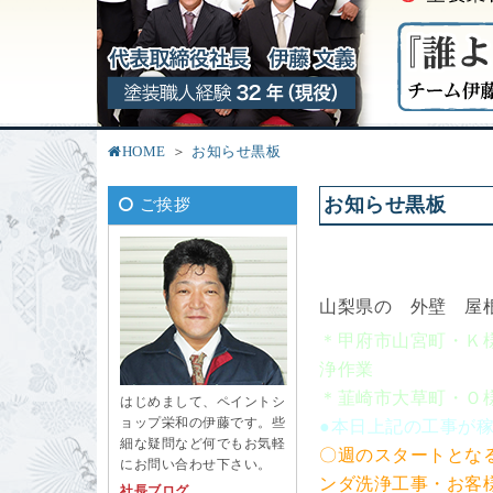
HOME
お知らせ黒板
お知らせ黒板
ご挨拶
山梨県の 外壁 屋
＊甲府市山宮町・Ｋ
浄作業
＊韮崎市大草町・Ｏ
はじめまして、ペイントシ
ョップ栄和の伊藤です。些
●本日上記の工事が
細な疑問など何でもお気軽
〇週のスタートとな
にお問い合わせ下さい。
ンダ洗浄工事・お客
社長ブログ