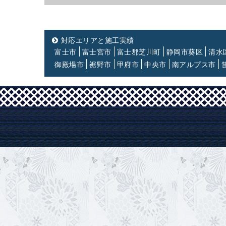
対応エリアと施工実績
富士市
富士宮市
富士郡芝川町
静岡市葵区
清水
御殿場市
裾野市
甲府市
中央市
南アルプス市