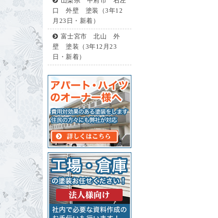
山梨県 甲府市 右左
口 外壁 塗装（3年12
月23日・新着）
富士宮市 北山 外
壁 塗装（3年12月23
日・新着）