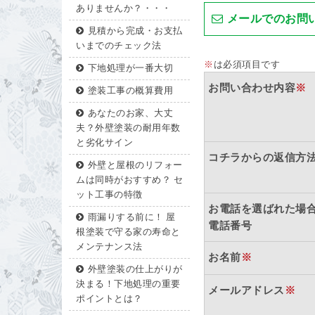
ありませんか？・・・
メールでのお問
見積から完成・お支払
いまでのチェック法
※
は必須項目です
下地処理が一番大切
お問い合わせ内容
※
塗装工事の概算費用
あなたのお家、大丈
夫？外壁塗装の耐用年数
と劣化サイン
コチラからの返信方
外壁と屋根のリフォー
ムは同時がおすすめ？ セ
ット工事の特徴
お電話を選ばれた場
雨漏りする前に！ 屋
電話番号
根塗装で守る家の寿命と
メンテナンス法
お名前
※
外壁塗装の仕上がりが
決まる！下地処理の重要
メールアドレス
※
ポイントとは？