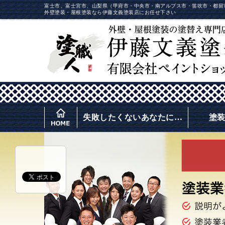
富士市、富士宮市、山梨県（甲府市・中央市・南アルプス市・笛吹市・都留
外壁塗装・屋根塗装なら伊藤文義塗装店にお任せ下さい
失敗したくないあなたに…
塗