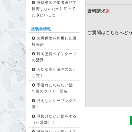
外壁塗装の業者選びで
後悔しないために知って
資料請求
※
おきたいこと
塗装㊙情報
ご質問はこちらへど
火災保険を利用した屋
根修繕
静岡塗魂ペインターズ
の活動
大切な高圧洗浄の落と
し穴！
手遅れにならない築8
年目のクリアー塗装
見えないシーリングの
謎！
見抜けないと損をする
（付帯部）！