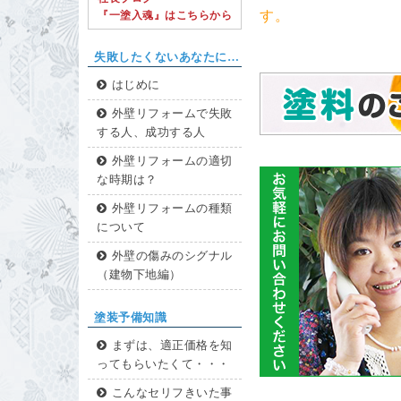
す。
『一塗入魂』はこちらから
失敗したくないあなたに…
はじめに
外壁リフォームで失敗
する人、成功する人
外壁リフォームの適切
な時期は？
外壁リフォームの種類
について
外壁の傷みのシグナル
（建物下地編）
塗装予備知識
まずは、適正価格を知
ってもらいたくて・・・
こんなセリフきいた事