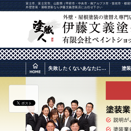
富士市、富士宮市、山梨県（甲府市・中央市・南アルプス市・笛吹市・都留
外壁塗装・屋根塗装なら伊藤文義塗装店にお任せ下さい
失敗したくないあなたに…
塗