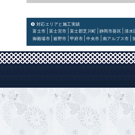
対応エリアと施工実績
富士市
富士宮市
富士郡芝川町
静岡市葵区
清水
御殿場市
裾野市
甲府市
中央市
南アルプス市