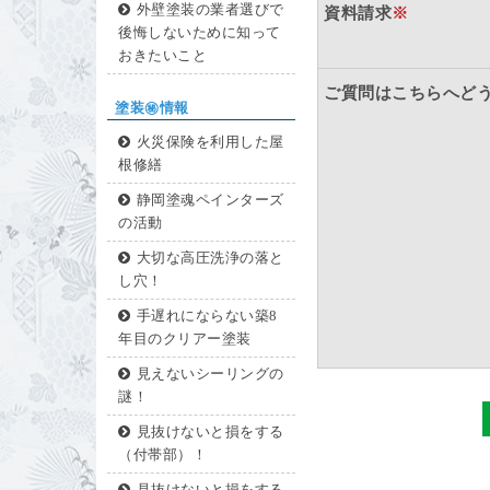
外壁塗装の業者選びで
資料請求
※
後悔しないために知って
おきたいこと
ご質問はこちらへど
塗装㊙情報
火災保険を利用した屋
根修繕
静岡塗魂ペインターズ
の活動
大切な高圧洗浄の落と
し穴！
手遅れにならない築8
年目のクリアー塗装
見えないシーリングの
謎！
見抜けないと損をする
（付帯部）！