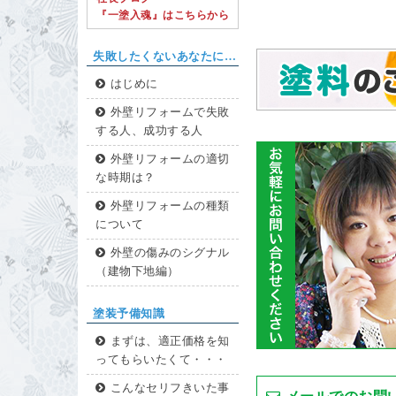
『一塗入魂』はこちらから
失敗したくないあなたに…
はじめに
外壁リフォームで失敗
する人、成功する人
外壁リフォームの適切
な時期は？
外壁リフォームの種類
について
外壁の傷みのシグナル
（建物下地編）
塗装予備知識
まずは、適正価格を知
ってもらいたくて・・・
こんなセリフきいた事