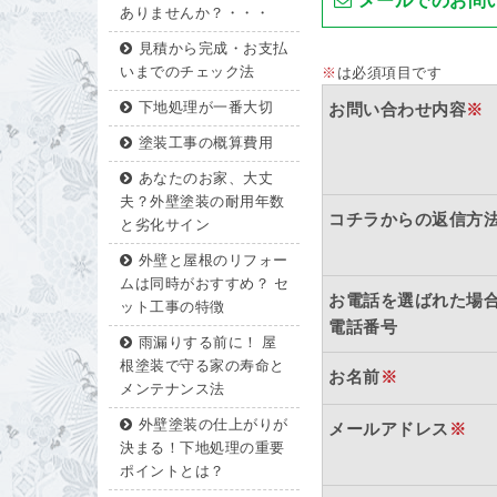
メールでのお問
ありませんか？・・・
見積から完成・お支払
いまでのチェック法
※
は必須項目です
下地処理が一番大切
お問い合わせ内容
※
塗装工事の概算費用
あなたのお家、大丈
夫？外壁塗装の耐用年数
コチラからの返信方
と劣化サイン
外壁と屋根のリフォー
ムは同時がおすすめ？ セ
お電話を選ばれた場
ット工事の特徴
電話番号
雨漏りする前に！ 屋
根塗装で守る家の寿命と
お名前
※
メンテナンス法
外壁塗装の仕上がりが
メールアドレス
※
決まる！下地処理の重要
ポイントとは？