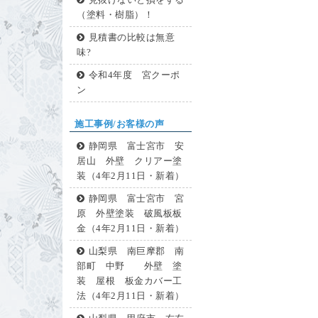
見抜けないと損をする
（塗料・樹脂）！
見積書の比較は無意
味?
令和4年度 宮クーポ
ン
施工事例/お客様の声
静岡県 富士宮市 安
居山 外壁 クリアー塗
装（4年2月11日・新着）
静岡県 富士宮市 宮
原 外壁塗装 破風板板
金（4年2月11日・新着）
山梨県 南巨摩郡 南
部町 中野 外壁 塗
装 屋根 板金カバー工
法（4年2月11日・新着）