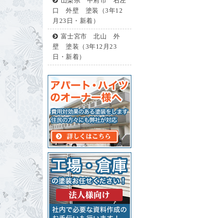
山梨県 甲府市 右左
口 外壁 塗装（3年12
月23日・新着）
富士宮市 北山 外
壁 塗装（3年12月23
日・新着）