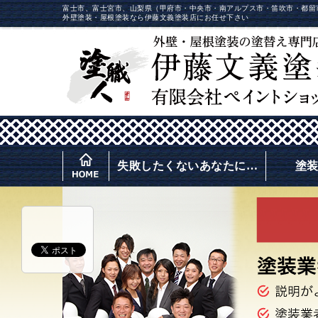
富士市、富士宮市、山梨県（甲府市・中央市・南アルプス市・笛吹市・都留
外壁塗装・屋根塗装なら伊藤文義塗装店にお任せ下さい
失敗したくないあなたに…
塗