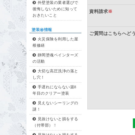
外壁塗装の業者選びで
後悔しないために知って
資料請求
※
おきたいこと
塗装㊙情報
ご質問はこちらへど
火災保険を利用した屋
根修繕
静岡塗魂ペインターズ
の活動
大切な高圧洗浄の落と
し穴！
手遅れにならない築8
年目のクリアー塗装
見えないシーリングの
謎！
見抜けないと損をする
（付帯部）！