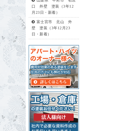
山梨県 甲府市 右左
口 外壁 塗装（3年12
月23日・新着）
富士宮市 北山 外
壁 塗装（3年12月23
日・新着）