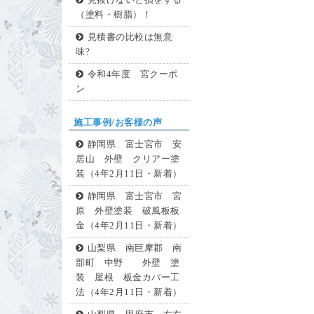
見抜けないと損をする
（塗料・樹脂）！
見積書の比較は無意
味?
令和4年度 宮クーポ
ン
施工事例/お客様の声
静岡県 富士宮市 安
居山 外壁 クリアー塗
装（4年2月11日・新着）
静岡県 富士宮市 宮
原 外壁塗装 破風板板
金（4年2月11日・新着）
山梨県 南巨摩郡 南
部町 中野 外壁 塗
装 屋根 板金カバー工
法（4年2月11日・新着）