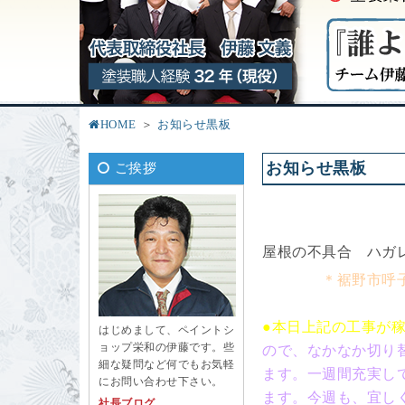
HOME
お知らせ黒板
お知らせ黒板
ご挨拶
屋根の不具合 ハ
＊裾野市呼
●本日上記の工事が
はじめまして、ペイントシ
ョップ栄和の伊藤です。些
ので、なかなか切り
細な疑問など何でもお気軽
ます。一週間充実し
にお問い合わせ下さい。
ます。今週も、宜し
社長ブログ