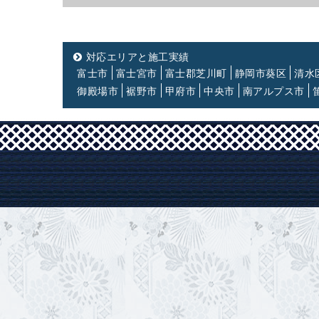
対応エリアと施工実績
富士市
富士宮市
富士郡芝川町
静岡市葵区
清水
御殿場市
裾野市
甲府市
中央市
南アルプス市