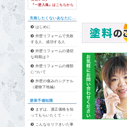
『一塗入魂』はこちらから
失敗したくないあなたに…
はじめに
外壁リフォームで失敗
する人、成功する人
外壁リフォームの適切
な時期は？
外壁リフォームの種類
について
外壁の傷みのシグナル
（建物下地編）
塗装予備知識
まずは、適正価格を知
ってもらいたくて・・・
こんなセリフきいた事