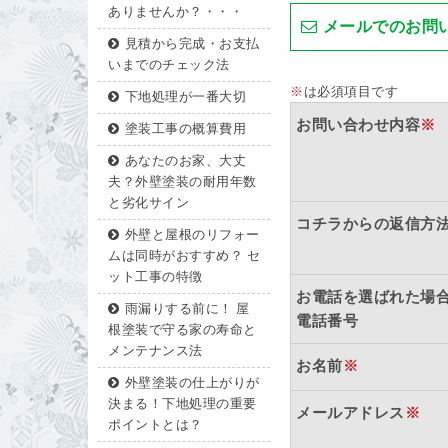
ありませんか？・・・
メールでのお問
見積から完成・お支払
いまでのチェック法
※
は必須項目です
下地処理が一番大切
お問い合わせ内容
※
塗装工事の概算費用
あなたのお家、大丈
夫？外壁塗装の耐用年数
と劣化サイン
コチラからの返信方
外壁と屋根のリフォー
ムは同時がおすすめ？ セ
ット工事の特徴
お電話を選ばれた場
雨漏りする前に！ 屋
電話番号
根塗装で守る家の寿命と
メンテナンス法
お名前
※
外壁塗装の仕上がりが
決まる！下地処理の重要
メールアドレス
※
ポイントとは？