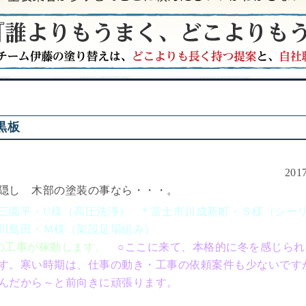
黒板
20
隠し 木部の塗装の事なら・・・。
三園平・U様（高圧洗浄） ＊富士市川成新町・Ｓ様（シー
市川島田・Ｍ様（架設足場組み）
の工事が稼動します。
○ここに来て、本格的に冬を感じられ
す。寒い時期は、仕事の動き・工事の依頼案件も少ないです
んだから～と前向きに頑張ります。