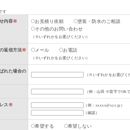
です
せ内容
※
お見積り依頼
塗装・防水のご相談
その他のお問い合わせ
（※いずれかをお選びください）
の返信方法
※
メール
お電話
（※いずれかをお選びください）
ばれた場合の
（※いずれかをお選びく
（例：山田 ※苗字でOK
レス
※
（例：xxxxx@xyz.jp）
（確認）
希望する
希望しない