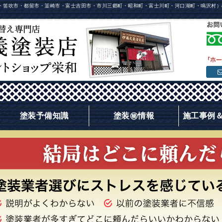
・笛吹市・都留市・韮崎市・富士吉田市・市川三郷町・昭和町・富士川町・河口湖町・鳴沢村）
塗装予備知識
塗装㊙情報
施工事例