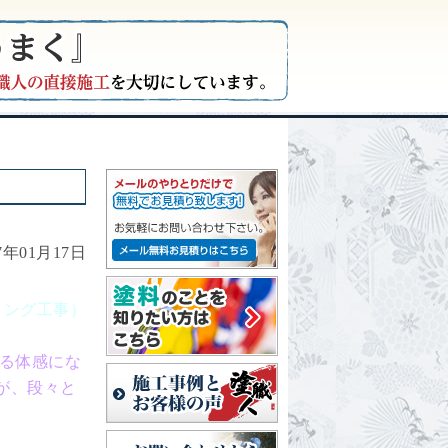
17年01月17日
リング工事）
る体感にな
が、段々と