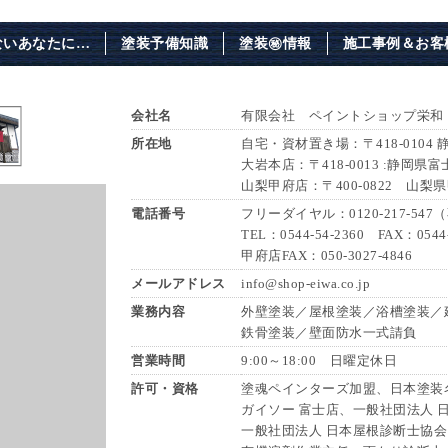
ないあなたに…
塗装予備知識
塗装㊙情報
施工事例＆お客
会社名
有限会社 ペイントショップ栄和
所在地
自宅・資材置き場：〒418-0104
大岩本店：〒418-0013 :静岡県富
山梨甲府店：〒400-0822 山梨
電話番号
フリーダイヤル：0120-217-54
TEL：0544-54-2360 FAX：0544-
甲府店FAX：050-3027-4846
メールアドレス
info@shop-eiwa.co.jp
業務内容
外壁塗装／屋根塗装／浴槽塗装／
鉄骨塗装／壁面防水一式請負
営業時間
9:00～18:00 日曜定休日
許可・資格
塗魂ペインターズ加盟、日本塗装名
ガイソー 富士店、一般社団法人 
一般社団法人 日本屋根診断士協