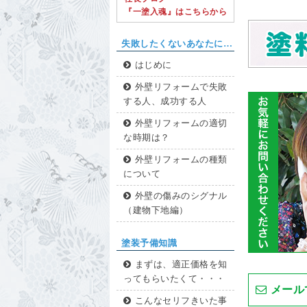
『一塗入魂』はこちらから
失敗したくないあなたに…
はじめに
外壁リフォームで失敗
する人、成功する人
外壁リフォームの適切
な時期は？
外壁リフォームの種類
について
外壁の傷みのシグナル
（建物下地編）
塗装予備知識
まずは、適正価格を知
ってもらいたくて・・・
メール
こんなセリフきいた事