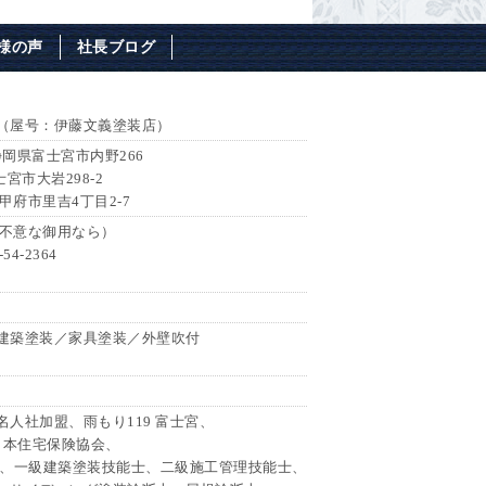
様の声
社長ブログ
（屋号：伊藤文義塗装店）
 静岡県富士宮市内野266
士宮市大岩298-2
県甲府市里吉4丁目2-7
7（不意な御用なら）
54-2364
建築塗装／家具塗装／外壁吹付
人社加盟、雨もり119 富士宮、
日本住宅保険協会、
会、一級建築塗装技能士、二級施工管理技能士、