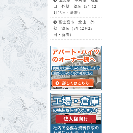
山梨県 甲府市 右左
口 外壁 塗装（3年12
月23日・新着）
富士宮市 北山 外
壁 塗装（3年12月23
日・新着）