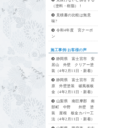
見抜けないと損をする
（塗料・樹脂）！
見積書の比較は無意
味?
令和4年度 宮クーポ
ン
施工事例/お客様の声
静岡県 富士宮市 安
居山 外壁 クリアー塗
装（4年2月11日・新着）
静岡県 富士宮市 宮
原 外壁塗装 破風板板
金（4年2月11日・新着）
山梨県 南巨摩郡 南
部町 中野 外壁 塗
装 屋根 板金カバー工
法（4年2月11日・新着）