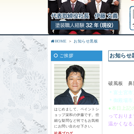
HOME
お知らせ黒板
お知らせ
ご挨拶
破風板 鼻
＊富士宮市
＊御殿場
●本日上記
はじめまして、ペイントシ
ョップ栄和の伊藤です。些
っておりま
細な疑問など何でもお気軽
温かくなる
にお問い合わせ下さい。
社長ブログ