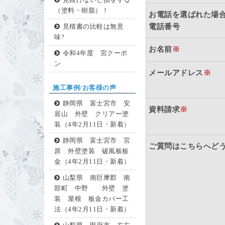
見抜けないと損をする
（塗料・樹脂）！
お電話を選ばれた場
電話番号
見積書の比較は無意
味?
お名前
※
令和4年度 宮クーポ
ン
メールアドレス
※
施工事例/お客様の声
静岡県 富士宮市 安
資料請求
※
居山 外壁 クリアー塗
装（4年2月11日・新着）
静岡県 富士宮市 宮
ご質問はこちらへど
原 外壁塗装 破風板板
金（4年2月11日・新着）
山梨県 南巨摩郡 南
部町 中野 外壁 塗
装 屋根 板金カバー工
法（4年2月11日・新着）