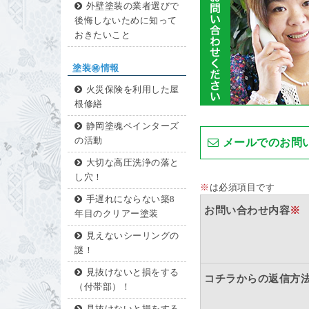
外壁塗装の業者選びで
後悔しないために知って
おきたいこと
塗装㊙情報
火災保険を利用した屋
根修繕
静岡塗魂ペインターズ
の活動
メールでのお問
大切な高圧洗浄の落と
し穴！
※
は必須項目です
手遅れにならない築8
お問い合わせ内容
※
年目のクリアー塗装
見えないシーリングの
謎！
見抜けないと損をする
コチラからの返信方
（付帯部）！