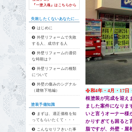
『一塗入魂』はこちらから
失敗したくないあなたに…
はじめに
外壁リフォームで失敗
する人、成功する人
外壁リフォームの適切
な時期は？
外壁リフォームの種類
について
外壁の傷みのシグナル
令和4年・4
月・17
日
（建物下地編）
根塗装が完成を迎え
塗装予備知識
ました案件になりま
いと言うオーナー様
まずは、適正価格を知
ってもらいたくて・・・
かりすぎても困ると
脂ですが、外壁・屋
こんなセリフきいた事