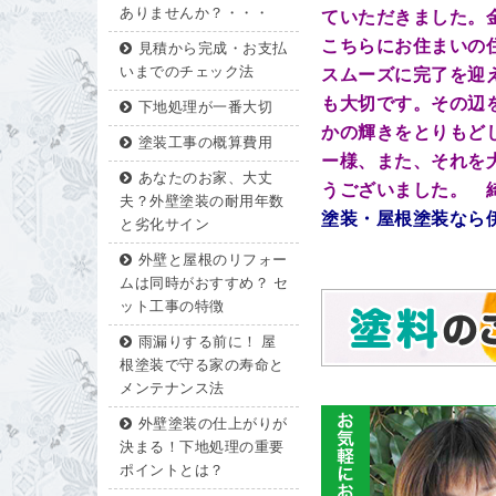
ありませんか？・・・
ていただきました。
こちらにお住まいの
見積から完成・お支払
いまでのチェック法
スムーズに完了を迎
も大切です。その辺
下地処理が一番大切
かの輝きをとりもど
塗装工事の概算費用
ー様、また、それを
あなたのお家、大丈
うございました。 
夫？外壁塗装の耐用年数
塗装・屋根塗装なら
と劣化サイン
外壁と屋根のリフォー
ムは同時がおすすめ？ セ
ット工事の特徴
雨漏りする前に！ 屋
根塗装で守る家の寿命と
メンテナンス法
外壁塗装の仕上がりが
決まる！下地処理の重要
ポイントとは？