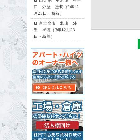
山梨県 甲府市 右左
口 外壁 塗装（3年12
月23日・新着）
富士宮市 北山 外
壁 塗装（3年12月23
日・新着）