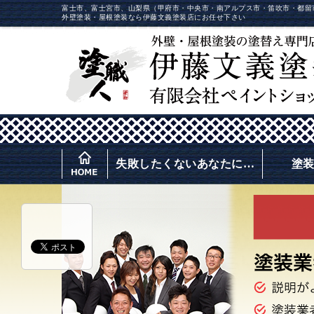
富士市、富士宮市、山梨県（甲府市・中央市・南アルプス市・笛吹市・都留
外壁塗装・屋根塗装なら伊藤文義塗装店にお任せ下さい
失敗したくないあなたに…
塗