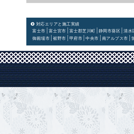
対応エリアと施工実績
富士市
富士宮市
富士郡芝川町
静岡市葵区
清水
御殿場市
裾野市
甲府市
中央市
南アルプス市