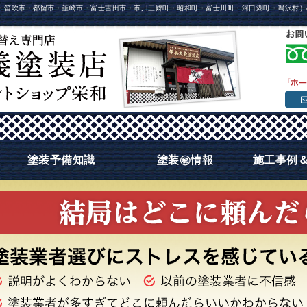
・笛吹市・都留市・韮崎市・富士吉田市・市川三郷町・昭和町・富士川町・河口湖町・鳴沢村）
塗装予備知識
塗装㊙情報
施工事例