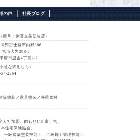
様の声
社長ブログ
（屋号：伊藤文義塗装店）
 静岡県富士宮市内野266
士宮市大岩298-2
県甲府市里吉4丁目2-7
7（不意な御用なら）
54-2364
建築塗装／家具塗装／外壁吹付
人社加盟、雨もり119 富士宮、
日本住宅保険協会、
会、一級建築塗装技能士、二級施工管理技能士、