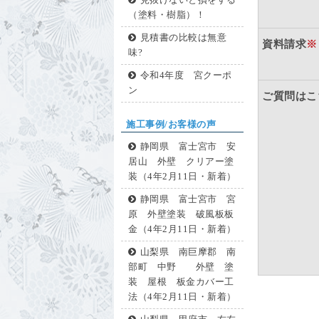
見抜けないと損をする
（塗料・樹脂）！
見積書の比較は無意
資料請求
※
味?
令和4年度 宮クーポ
ン
ご質問はこ
施工事例/お客様の声
静岡県 富士宮市 安
居山 外壁 クリアー塗
装（4年2月11日・新着）
静岡県 富士宮市 宮
原 外壁塗装 破風板板
金（4年2月11日・新着）
山梨県 南巨摩郡 南
部町 中野 外壁 塗
装 屋根 板金カバー工
法（4年2月11日・新着）