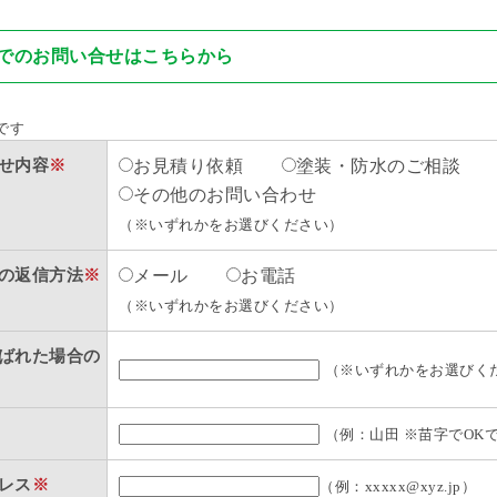
でのお問い合せはこちらから
です
せ内容
※
お見積り依頼
塗装・防水のご相談
その他のお問い合わせ
（※いずれかをお選びください）
の返信方法
※
メール
お電話
（※いずれかをお選びください）
ばれた場合の
（※いずれかをお選びく
（例：山田 ※苗字でOK
レス
※
（例：xxxxx@xyz.jp）