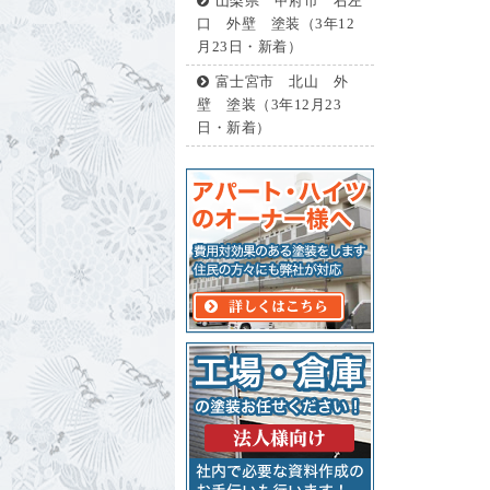
山梨県 甲府市 右左
口 外壁 塗装（3年12
月23日・新着）
富士宮市 北山 外
壁 塗装（3年12月23
日・新着）