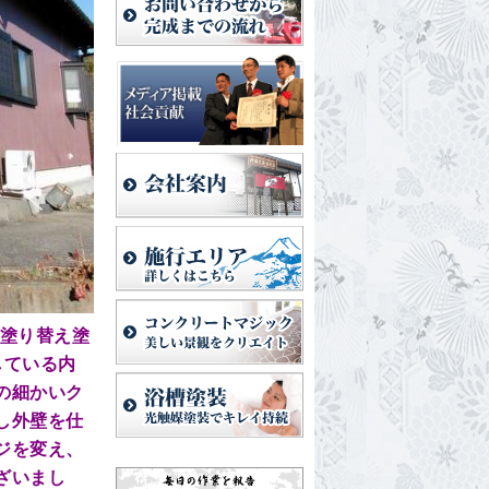
塗り替え塗
している内
の細かいク
し外壁を仕
ジを変え、
ざいまし