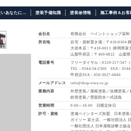
ないあなたに…
塗装予備知識
塗装㊙情報
施工事例＆お客
会社名
有限会社 ペイントショップ栄和
所在地
自宅・資材置き場：〒418-0104
大岩本店：〒418-0013 :静岡県富
山梨甲府店：〒400-0822 山梨
電話番号
フリーダイヤル：0120-217-54
TEL：0544-54-2360 FAX：0544-
甲府店FAX：050-3027-4846
メールアドレス
info@shop-eiwa.co.jp
業務内容
外壁塗装／屋根塗装／浴槽塗装／
鉄骨塗装／壁面防水一式請負
営業時間
9:00～18:00 日曜定休日
許可・資格
塗魂ペインターズ加盟、日本塗装名
ガイソー 富士店、一般社団法人 
一般社団法人 日本屋根診断士協