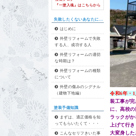
『一塗入魂』はこちらから
失敗したくないあなたに…
はじめに
外壁リフォームで失敗
する人、成功する人
外壁リフォームの適切
な時期は？
外壁リフォームの種類
について
外壁の傷みのシグナル
令和6年・1
（建物下地編）
装工事が完
塗装予備知識
に、高校の
ラックがか
まずは、適正価格を知
ってもらいたくて・・・
上げて行き
大変身した
こんなセリフきいた事