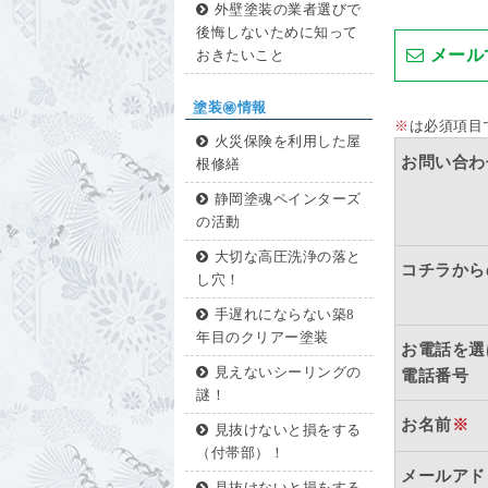
外壁塗装の業者選びで
後悔しないために知って
メール
おきたいこと
塗装㊙情報
※
は必須項目
火災保険を利用した屋
お問い合わ
根修繕
静岡塗魂ペインターズ
の活動
大切な高圧洗浄の落と
コチラから
し穴！
手遅れにならない築8
年目のクリアー塗装
お電話を選
見えないシーリングの
電話番号
謎！
お名前
※
見抜けないと損をする
（付帯部）！
メールアド