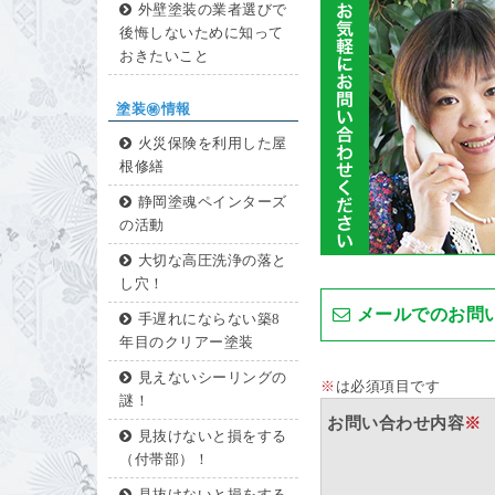
外壁塗装の業者選びで
後悔しないために知って
おきたいこと
塗装㊙情報
火災保険を利用した屋
根修繕
静岡塗魂ペインターズ
の活動
大切な高圧洗浄の落と
し穴！
メールでのお問
手遅れにならない築8
年目のクリアー塗装
見えないシーリングの
※
は必須項目です
謎！
お問い合わせ内容
※
見抜けないと損をする
（付帯部）！