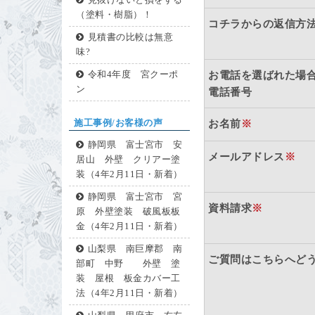
見抜けないと損をする
（塗料・樹脂）！
コチラからの返信方
見積書の比較は無意
味?
令和4年度 宮クーポ
お電話を選ばれた場
ン
電話番号
施工事例/お客様の声
お名前
※
静岡県 富士宮市 安
メールアドレス
※
居山 外壁 クリアー塗
装（4年2月11日・新着）
静岡県 富士宮市 宮
資料請求
※
原 外壁塗装 破風板板
金（4年2月11日・新着）
山梨県 南巨摩郡 南
ご質問はこちらへど
部町 中野 外壁 塗
装 屋根 板金カバー工
法（4年2月11日・新着）