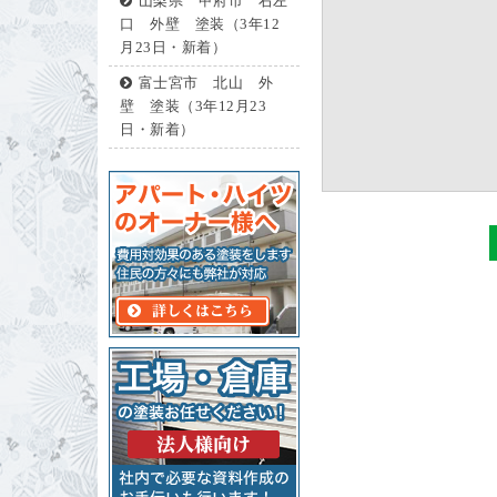
山梨県 甲府市 右左
口 外壁 塗装（3年12
月23日・新着）
富士宮市 北山 外
壁 塗装（3年12月23
日・新着）