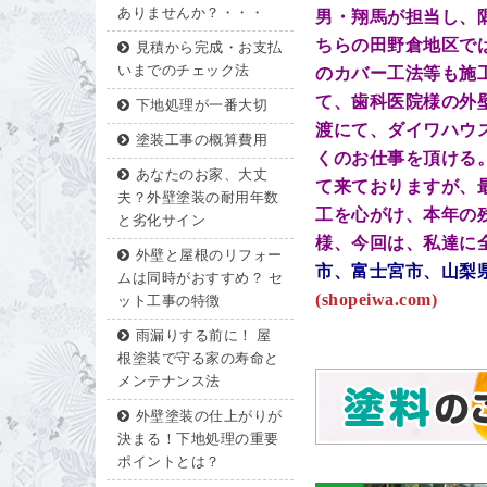
ありませんか？・・・
男・翔馬が担当し、
ちらの田野倉地区で
見積から完成・お支払
いまでのチェック法
のカバー工法等も施
て、歯科医院様の外
下地処理が一番大切
渡にて、ダイワハウ
塗装工事の概算費用
くのお仕事を頂ける
あなたのお家、大丈
て来ておりますが、
夫？外壁塗装の耐用年数
工を心がけ、本年の
と劣化サイン
様、今回は、私達に
外壁と屋根のリフォー
市、富士宮市、山梨
ムは同時がおすすめ？ セ
(shopeiwa.com)
ット工事の特徴
雨漏りする前に！ 屋
根塗装で守る家の寿命と
メンテナンス法
外壁塗装の仕上がりが
決まる！下地処理の重要
ポイントとは？