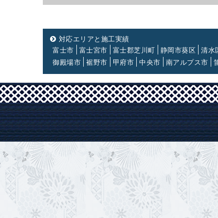
対応エリアと施工実績
富士市
富士宮市
富士郡芝川町
静岡市葵区
清水
御殿場市
裾野市
甲府市
中央市
南アルプス市