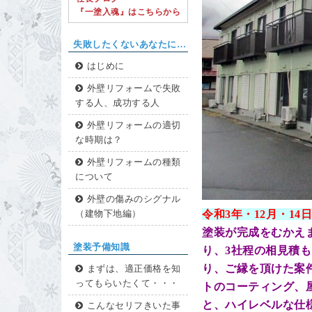
『一塗入魂』はこちらから
失敗したくないあなたに…
はじめに
外壁リフォームで失敗
する人、成功する人
外壁リフォームの適切
な時期は？
外壁リフォームの種類
について
外壁の傷みのシグナル
令和3年・12
月・14
日
（建物下地編）
塗装が完成をむかえ
塗装予備知識
り、3社程の相見積
り、ご縁を頂けた案
まずは、適正価格を知
ってもらいたくて・・・
トのコーティング、
と、ハイレベルな仕
こんなセリフきいた事