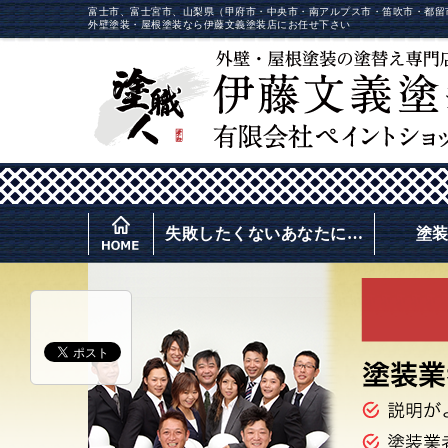
富士市、富士宮市、山梨県（甲府市・中央市・南アルプス市・笛吹市・都留
外壁塗装・屋根塗装なら伊藤文義塗装店にお任せ下さい
失敗したくないあなたに…
塗