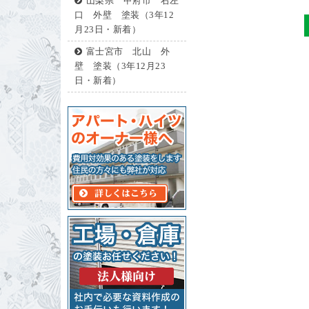
山梨県 甲府市 右左
口 外壁 塗装（3年12
月23日・新着）
富士宮市 北山 外
壁 塗装（3年12月23
日・新着）