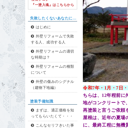
『一塗入魂』はこちらから
失敗したくないあなたに…
はじめに
外壁リフォームで失敗
する人、成功する人
外壁リフォームの適切
な時期は？
外壁リフォームの種類
について
外壁の傷みのシグナル
令和7年・1
月・7
日・
（建物下地編）
ちらは、12年程前
塗装予備知識
地がコンクリートで
再塗装と言うご依頼
まずは、適正価格を知
ってもらいたくて・・・
屋根は、近年の夏場
に、最終工程に無機
こんなセリフきいた事