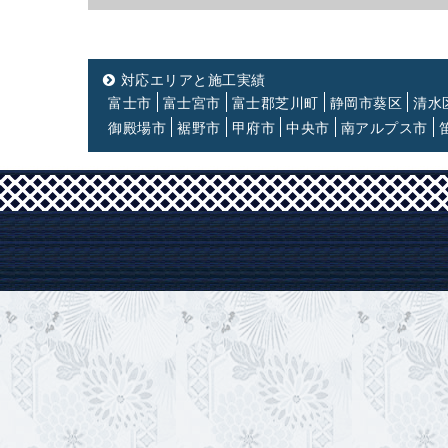
対応エリアと施工実績
富士市
富士宮市
富士郡芝川町
静岡市葵区
清水
御殿場市
裾野市
甲府市
中央市
南アルプス市