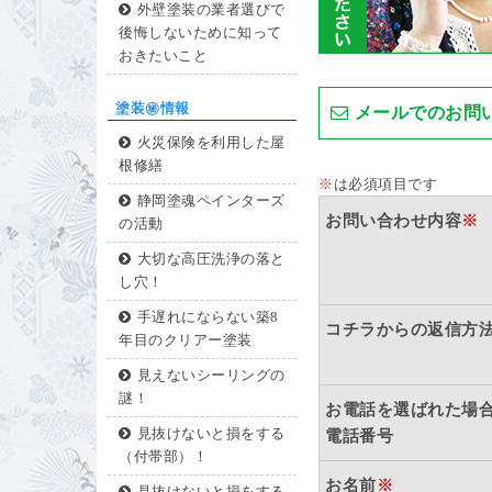
外壁塗装の業者選びで
後悔しないために知って
おきたいこと
塗装㊙情報
メールでのお問
火災保険を利用した屋
根修繕
※
は必須項目です
静岡塗魂ペインターズ
お問い合わせ内容
※
の活動
大切な高圧洗浄の落と
し穴！
手遅れにならない築8
コチラからの返信方
年目のクリアー塗装
見えないシーリングの
謎！
お電話を選ばれた場
見抜けないと損をする
電話番号
（付帯部）！
お名前
※