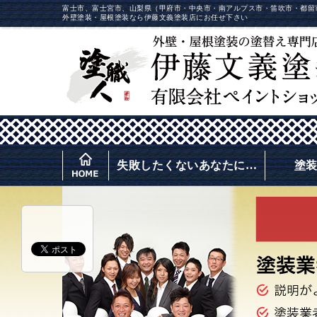
富士市、富士宮市、山梨県（甲府市・中央市・南アルプス市・笛吹市・都留
外壁塗装・屋根塗装なら伊藤文義塗装店にお任せ下さい
失敗したくないあなたに…
塗