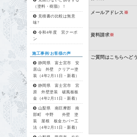
見抜けないと損をする
（塗料・樹脂）！
メールアドレス
※
見積書の比較は無意
味?
令和4年度 宮クーポ
資料請求
※
ン
施工事例/お客様の声
ご質問はこちらへど
静岡県 富士宮市 安
居山 外壁 クリアー塗
装（4年2月11日・新着）
静岡県 富士宮市 宮
原 外壁塗装 破風板板
金（4年2月11日・新着）
山梨県 南巨摩郡 南
部町 中野 外壁 塗
装 屋根 板金カバー工
法（4年2月11日・新着）