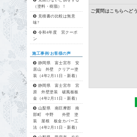
見抜けないと損をする
（塗料・樹脂）！
ご質問はこちらへど
見積書の比較は無意
味?
令和4年度 宮クーポ
ン
施工事例/お客様の声
静岡県 富士宮市 安
居山 外壁 クリアー塗
装（4年2月11日・新着）
静岡県 富士宮市 宮
原 外壁塗装 破風板板
金（4年2月11日・新着）
山梨県 南巨摩郡 南
部町 中野 外壁 塗
装 屋根 板金カバー工
法（4年2月11日・新着）