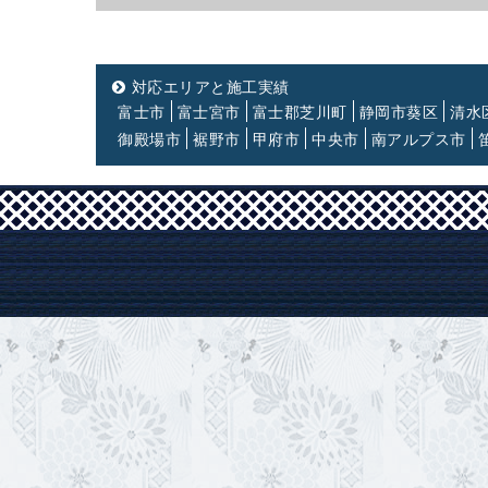
対応エリアと施工実績
富士市
富士宮市
富士郡芝川町
静岡市葵区
清水
御殿場市
裾野市
甲府市
中央市
南アルプス市