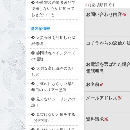
外壁塗装の業者選びで
※
は必須項目です
後悔しないために知って
お問い合わせ内容
※
おきたいこと
塗装㊙情報
火災保険を利用した屋
コチラからの返信方
根修繕
静岡塗魂ペインターズ
の活動
お電話を選ばれた場
大切な高圧洗浄の落と
電話番号
し穴！
手遅れにならない築8
お名前
※
年目のクリアー塗装
メールアドレス
※
見えないシーリングの
謎！
見抜けないと損をする
資料請求
※
（付帯部）！