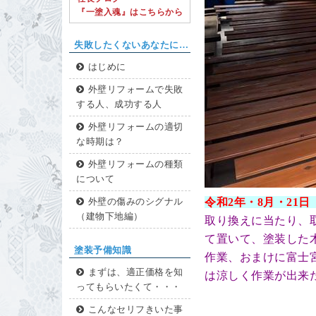
『一塗入魂』はこちらから
失敗したくないあなたに…
はじめに
外壁リフォームで失敗
する人、成功する人
外壁リフォームの適切
な時期は？
外壁リフォームの種類
について
令和2年・8
月・21
日
外壁の傷みのシグナル
（建物下地編）
取り換えに当たり、
て置いて、塗装した
塗装予備知識
作業、おまけに富士
まずは、適正価格を知
は涼しく作業が出来
ってもらいたくて・・・
こんなセリフきいた事