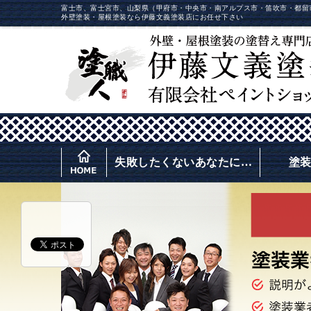
富士市、富士宮市、山梨県（甲府市・中央市・南アルプス市・笛吹市・都留
外壁塗装・屋根塗装なら伊藤文義塗装店にお任せ下さい
失敗したくないあなたに…
塗