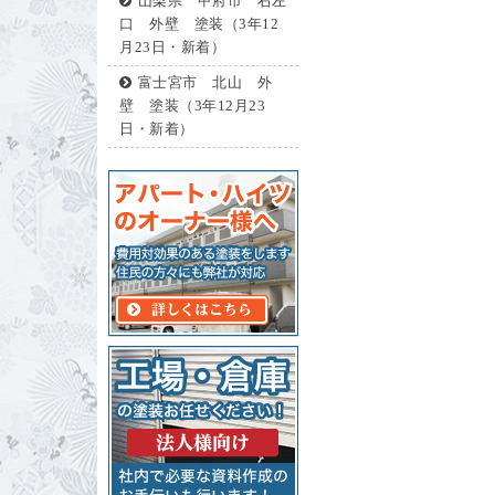
山梨県 甲府市 右左
口 外壁 塗装（3年12
月23日・新着）
富士宮市 北山 外
壁 塗装（3年12月23
日・新着）