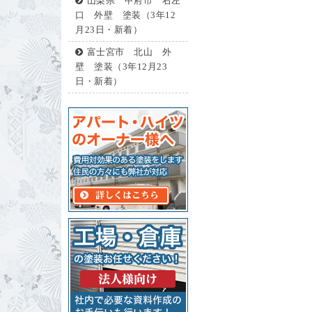
山梨県 甲府市 右左
口 外壁 塗装（3年12
月23日・新着）
富士宮市 北山 外
壁 塗装（3年12月23
日・新着）