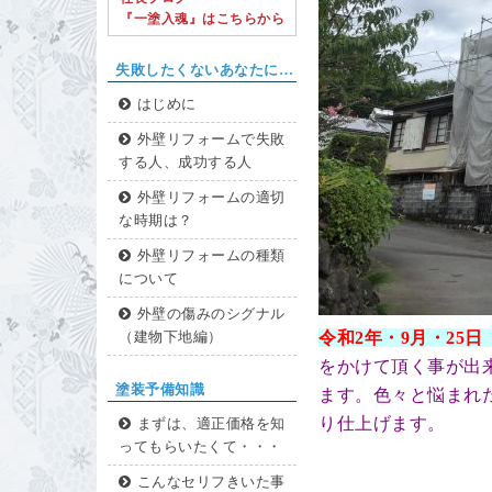
『一塗入魂』はこちらから
失敗したくないあなたに…
はじめに
外壁リフォームで失敗
する人、成功する人
外壁リフォームの適切
な時期は？
外壁リフォームの種類
について
外壁の傷みのシグナル
令和2年・9
月・25
日
（建物下地編）
をかけて頂く事が出
塗装予備知識
ます。色々と悩まれ
り仕上げます。
まずは、適正価格を知
ってもらいたくて・・・
こんなセリフきいた事