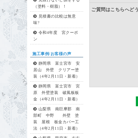
見抜けないと損をする
（塗料・樹脂）！
ご質問はこちらへど
見積書の比較は無意
味?
令和4年度 宮クーポ
ン
施工事例/お客様の声
静岡県 富士宮市 安
居山 外壁 クリアー塗
装（4年2月11日・新着）
静岡県 富士宮市 宮
原 外壁塗装 破風板板
金（4年2月11日・新着）
山梨県 南巨摩郡 南
部町 中野 外壁 塗
装 屋根 板金カバー工
法（4年2月11日・新着）