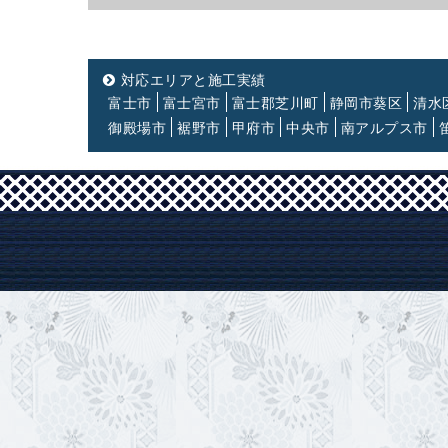
対応エリアと施工実績
富士市
富士宮市
富士郡芝川町
静岡市葵区
清水
御殿場市
裾野市
甲府市
中央市
南アルプス市