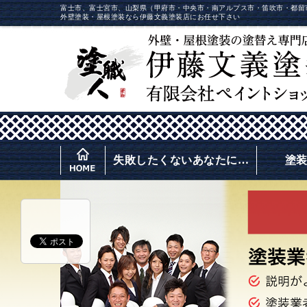
富士市、富士宮市、山梨県（甲府市・中央市・南アルプス市・笛吹市・都留
外壁塗装・屋根塗装なら伊藤文義塗装店にお任せ下さい
失敗したくないあなたに…
塗