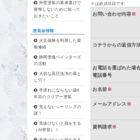
外壁塗装の業者選びで
※
は必須項目です
後悔しないために知って
お問い合わせ内容
※
おきたいこと
塗装㊙情報
火災保険を利用した屋
コチラからの返信方
根修繕
静岡塗魂ペインターズ
の活動
お電話を選ばれた場
大切な高圧洗浄の落と
電話番号
し穴！
お名前
※
手遅れにならない築8
年目のクリアー塗装
メールアドレス
※
見えないシーリングの
謎！
見抜けないと損をする
資料請求
※
（付帯部）！