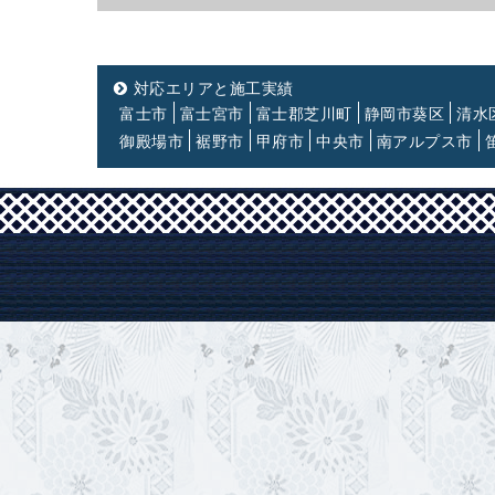
対応エリアと施工実績
富士市
富士宮市
富士郡芝川町
静岡市葵区
清水
御殿場市
裾野市
甲府市
中央市
南アルプス市