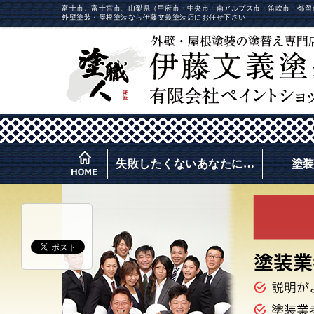
富士市、富士宮市、山梨県（甲府市・中央市・南アルプス市・笛吹市・都留
外壁塗装・屋根塗装なら伊藤文義塗装店にお任せ下さい
失敗したくないあなたに…
塗