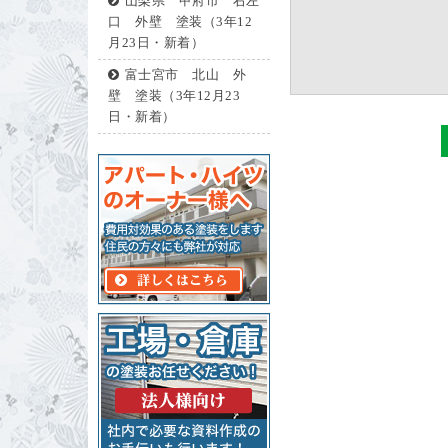
山梨県 甲府市 右左
口 外壁 塗装（3年12
月23日・新着）
富士宮市 北山 外
壁 塗装（3年12月23
日・新着）