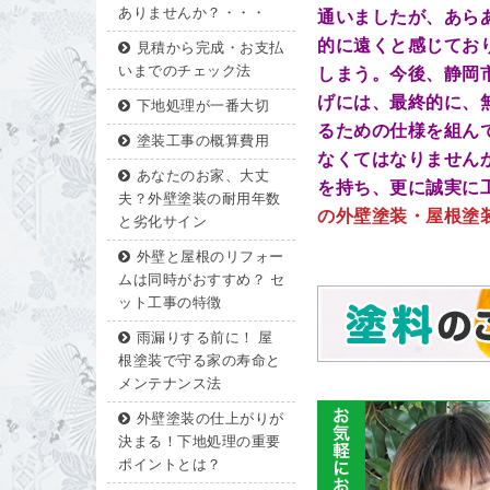
ありませんか？・・・
通いましたが、あら
的に遠くと感じてお
見積から完成・お支払
いまでのチェック法
しまう。今後、静岡
げには、最終的に、
下地処理が一番大切
るための仕様を組ん
塗装工事の概算費用
なくてはなりません
あなたのお家、大丈
を持ち、更に誠実に
夫？外壁塗装の耐用年数
の外壁塗装・屋根塗装な
と劣化サイン
外壁と屋根のリフォー
ムは同時がおすすめ？ セ
ット工事の特徴
雨漏りする前に！ 屋
根塗装で守る家の寿命と
メンテナンス法
外壁塗装の仕上がりが
決まる！下地処理の重要
ポイントとは？