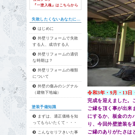
『一塗入魂』はこちらから
失敗したくないあなたに…
はじめに
外壁リフォームで失敗
する人、成功する人
外壁リフォームの適切
な時期は？
外壁リフォームの種類
について
外壁の傷みのシグナル
令和3年・9
月・13
日
（建物下地編）
完成を迎えました。
塗装予備知識
ご縁を頂く事が出来
にするか、板金のカ
まずは、適正価格を知
ってもらいたくて・・・
り、今回外壁塗装を
ご縁のありがたさは
こんなセリフきいた事