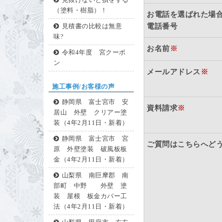
見抜けないと損をする
（塗料・樹脂）！
お電話を選ばれた場
電話番号
見積書の比較は無意
味?
お名前
※
令和4年度 宮クーポ
ン
メールアドレス
※
施工事例/お客様の声
静岡県 富士宮市 安
資料請求
※
居山 外壁 クリアー塗
装（4年2月11日・新着）
静岡県 富士宮市 宮
ご質問はこちらへど
原 外壁塗装 破風板板
金（4年2月11日・新着）
山梨県 南巨摩郡 南
部町 中野 外壁 塗
装 屋根 板金カバー工
法（4年2月11日・新着）