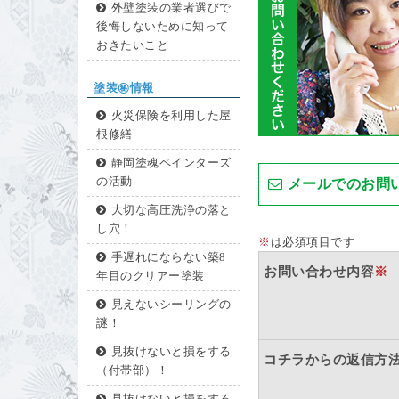
外壁塗装の業者選びで
後悔しないために知って
おきたいこと
塗装㊙情報
火災保険を利用した屋
根修繕
静岡塗魂ペインターズ
の活動
メールでのお問
大切な高圧洗浄の落と
し穴！
※
は必須項目です
手遅れにならない築8
お問い合わせ内容
※
年目のクリアー塗装
見えないシーリングの
謎！
見抜けないと損をする
コチラからの返信方
（付帯部）！