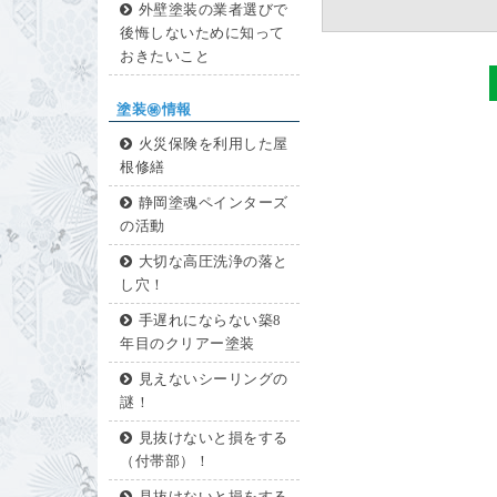
外壁塗装の業者選びで
後悔しないために知って
おきたいこと
塗装㊙情報
火災保険を利用した屋
根修繕
静岡塗魂ペインターズ
の活動
大切な高圧洗浄の落と
し穴！
手遅れにならない築8
年目のクリアー塗装
見えないシーリングの
謎！
見抜けないと損をする
（付帯部）！