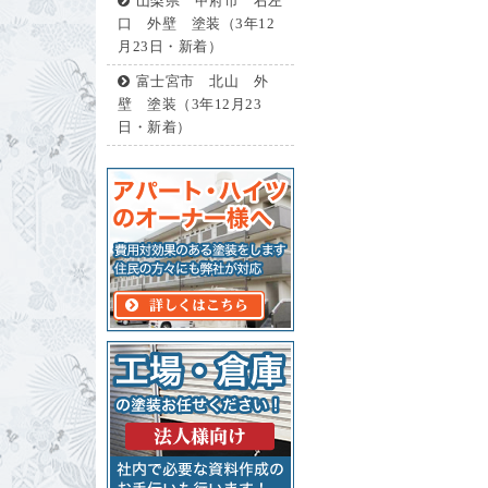
山梨県 甲府市 右左
口 外壁 塗装（3年12
月23日・新着）
富士宮市 北山 外
壁 塗装（3年12月23
日・新着）