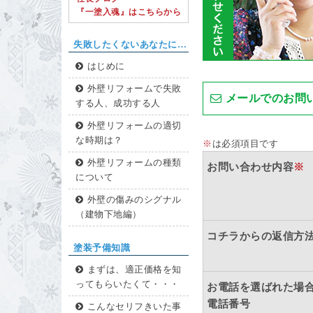
『一塗入魂』はこちらから
失敗したくないあなたに…
はじめに
外壁リフォームで失敗
メールでのお問
する人、成功する人
外壁リフォームの適切
な時期は？
※
は必須項目です
外壁リフォームの種類
お問い合わせ内容
※
について
外壁の傷みのシグナル
（建物下地編）
コチラからの返信方
塗装予備知識
まずは、適正価格を知
ってもらいたくて・・・
お電話を選ばれた場
電話番号
こんなセリフきいた事