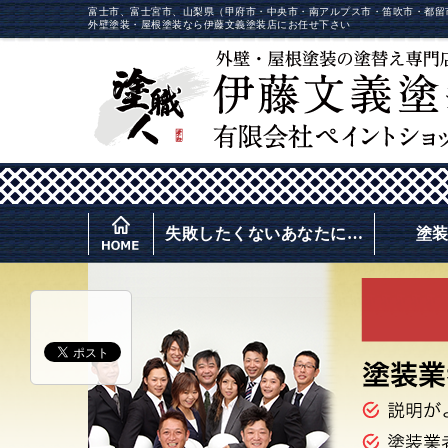
富士市、富士宮市、山梨県（甲府市・中央市・南アルプス市・笛吹市・都留
外壁塗装・屋根塗装なら伊藤文義塗装店にお任せ下さい
失敗したくないあなたに…
塗