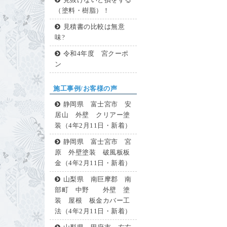
見抜けないと損をする
（塗料・樹脂）！
見積書の比較は無意
味?
令和4年度 宮クーポ
ン
施工事例/お客様の声
静岡県 富士宮市 安
居山 外壁 クリアー塗
装（4年2月11日・新着）
静岡県 富士宮市 宮
原 外壁塗装 破風板板
金（4年2月11日・新着）
山梨県 南巨摩郡 南
部町 中野 外壁 塗
装 屋根 板金カバー工
法（4年2月11日・新着）