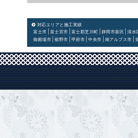
対応エリアと施工実績
富士市
富士宮市
富士郡芝川町
静岡市葵区
清水
御殿場市
裾野市
甲府市
中央市
南アルプス市