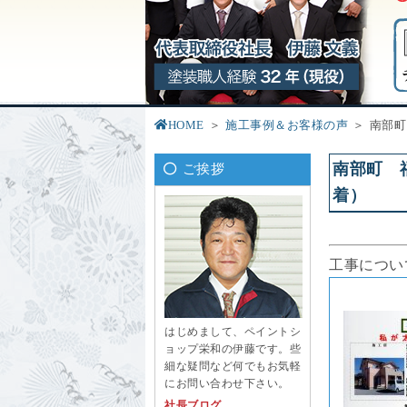
HOME
施工事例＆お客様の声
南部町
南部町 
ご挨拶
着）
工事につい
はじめまして、ペイントシ
ョップ栄和の伊藤です。些
細な疑問など何でもお気軽
にお問い合わせ下さい。
社長ブログ