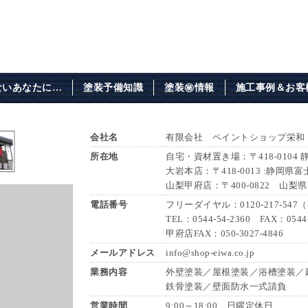
ないあなたに…
塗装予備知識
塗装㊙情報
施工事例＆お客
会社名
有限会社 ペイントショップ栄和
所在地
自宅・資材置き場：〒418-0104
大岩本店：〒418-0013 :静岡県富
山梨甲府店：〒400-0822 山梨
電話番号
フリーダイヤル：0120-217-54
TEL：0544-54-2360 FAX：0544-
甲府店FAX：050-3027-4846
メールアドレス
info@shop-eiwa.co.jp
業務内容
外壁塗装／屋根塗装／浴槽塗装／
鉄骨塗装／壁面防水一式請負
営業時間
9:00～18:00 日曜定休日