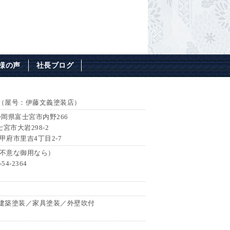
様の声
社長ブログ
（屋号：伊藤文義塗装店）
 静岡県富士宮市内野266
士宮市大岩298-2
県甲府市里吉4丁目2-7
7（不意な御用なら）
54-2364
建築塗装／家具塗装／外壁吹付