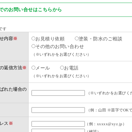
でのお問い合せはこちらから
です
せ内容
※
お見積り依頼
塗装・防水のご相談
その他のお問い合わせ
（※いずれかをお選びください）
の返信方法
※
メール
お電話
（※いずれかをお選びください）
ばれた場合の
（※いずれかをお選びく
（例：山田 ※苗字でOK
レス
※
（例：xxxxx@xyz.jp）
（確認）