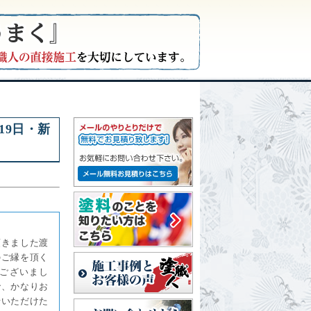
19日・新
頂きました渡
のご縁を頂く
ございまし
で、かなりお
せいただけた