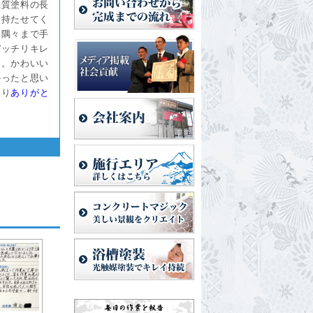
機質塗料の長
に持たせてく
、隅々まで手
バッチリキレ
る。かわいい
かったと思い
さり
あ
りがと