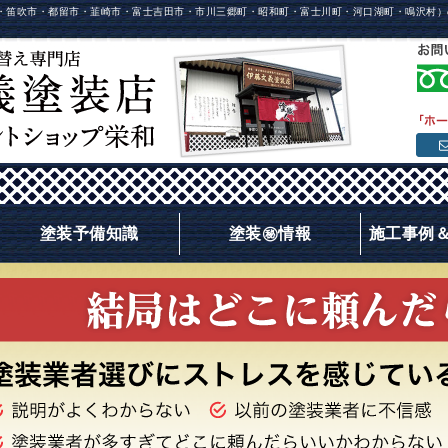
・笛吹市・都留市・韮崎市・富士吉田市・市川三郷町・昭和町・富士川町・河口湖町・鳴沢村）
塗装予備知識
塗装㊙情報
施工事例