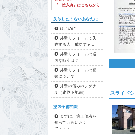
『一塗入魂』はこちらから
失敗したくないあなたに…
はじめに
外壁リフォームで失
敗する人、成功する人
外壁リフォームの適
切な時期は？
外壁リフォームの種
類について
外壁の傷みのシグナ
ル（建物下地編）
スライドシ
塗装予備知識
まずは、適正価格を
知ってもらいたく
て・・・