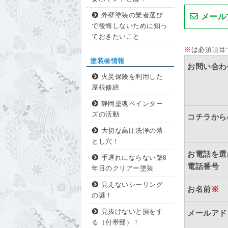
外壁塗装の業者選び
メール
で後悔しないために知っ
ておきたいこと
※
は必須項目
塗装㊙情報
お問い合わ
火災保険を利用した
屋根修繕
静岡塗魂ペインター
ズの活動
コチラから
大切な高圧洗浄の落
とし穴！
お電話を選
手遅れにならない築8
電話番号
年目のクリアー塗装
見えないシーリング
お名前
※
の謎！
見抜けないと損をす
メールアド
る（付帯部）！