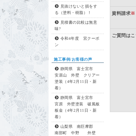
見抜けないと損をす
る（塗料・樹脂）！
資料請求
※
見積書の比較は無意
味?
ご質問はこ
令和4年度 宮クーポ
ン
施工事例/お客様の声
静岡県 富士宮市
安居山 外壁 クリアー
塗装（4年2月11日・新
着）
静岡県 富士宮市
宮原 外壁塗装 破風板
板金（4年2月11日・新
着）
山梨県 南巨摩郡
南部町 中野 外壁