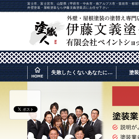
富士市、富士宮市、山梨県（甲府市・中央市・南アルプス市・笛吹市・都留
外壁塗装・屋根塗装なら伊藤文義塗装店にお任せ下さい
失敗したくないあなたに…
塗