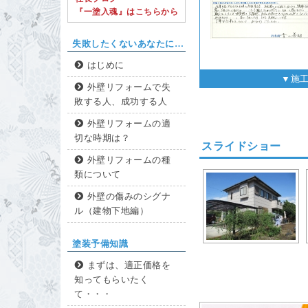
『一塗入魂』はこちらから
失敗したくないあなたに…
はじめに
▼施
外壁リフォームで失
敗する人、成功する人
外壁リフォームの適
切な時期は？
スライドショー
外壁リフォームの種
類について
外壁の傷みのシグナ
ル（建物下地編）
塗装予備知識
まずは、適正価格を
知ってもらいたく
て・・・