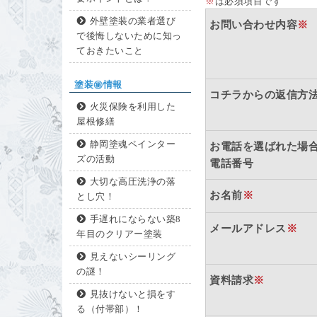
※
は必須項目です
外壁塗装の業者選び
お問い合わせ内容
※
で後悔しないために知っ
ておきたいこと
塗装㊙情報
コチラからの返信方
火災保険を利用した
屋根修繕
静岡塗魂ペインター
お電話を選ばれた場
ズの活動
電話番号
大切な高圧洗浄の落
お名前
※
とし穴！
手遅れにならない築8
メールアドレス
※
年目のクリアー塗装
見えないシーリング
の謎！
資料請求
※
見抜けないと損をす
る（付帯部）！