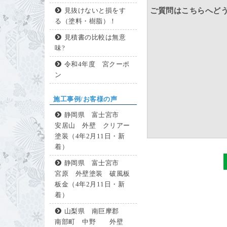
ご質問はこちらへど
見抜けないと損をす
る（塗料・樹脂）！
見積書の比較は無意
味?
令和4年度 宮クーポ
ン
施工事例/お客様の声
静岡県 富士宮市
安居山 外壁 クリアー
塗装（4年2月11日・新
着）
静岡県 富士宮市
宮原 外壁塗装 破風板
板金（4年2月11日・新
着）
山梨県 南巨摩郡
南部町 中野 外壁