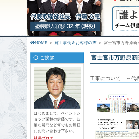
HOME
施工事例＆お客様の声
富士宮市万野原新
富士宮市万野原新
ご挨拶
工事について ～代
はじめまして、ペイントシ
ョップ栄和の伊藤です。些
細な疑問など何でもお気軽
にお問い合わせ下さい。
社長ブログ