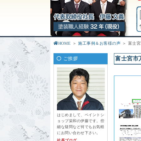
HOME
施工事例＆お客様の声
富士宮
富士宮市
ご挨拶
はじめまして、ペイントシ
ョップ栄和の伊藤です。些
細な疑問など何でもお気軽
にお問い合わせ下さい。
社長ブログ