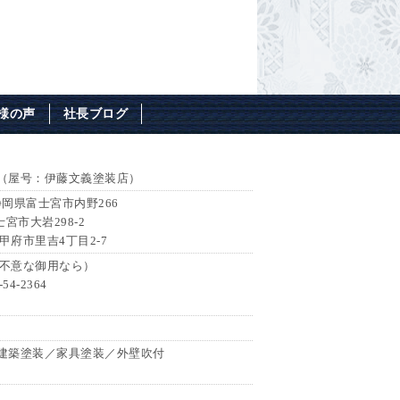
様の声
社長ブログ
（屋号：伊藤文義塗装店）
 静岡県富士宮市内野266
士宮市大岩298-2
県甲府市里吉4丁目2-7
7（不意な御用なら）
54-2364
建築塗装／家具塗装／外壁吹付