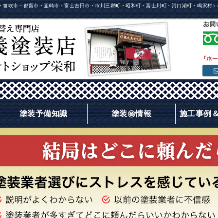
・笛吹市・都留市・韮崎市・富士吉田市・市川三郷町・昭和町・富士川町・河口湖町・鳴沢村）
塗装予備知識
塗装㊙情報
施工事例