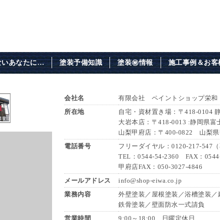
ないあなたに…
塗装予備知識
塗装㊙情報
施工事例＆お客
会社名
有限会社 ペイントショップ栄和
所在地
自宅・資材置き場：〒418-0104
大岩本店：〒418-0013 :静岡県富
山梨甲府店：〒400-0822 山梨
電話番号
フリーダイヤル：0120-217-54
TEL：0544-54-2360 FAX：0544-
甲府店FAX：050-3027-4846
メールアドレス
info@shop-eiwa.co.jp
業務内容
外壁塗装／屋根塗装／浴槽塗装／
鉄骨塗装／壁面防水一式請負
営業時間
9:00～18:00 日曜定休日