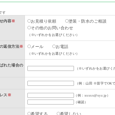
です
せ内容
※
お見積り依頼
塗装・防水のご相談
その他のお問い合わせ
（※いずれかをお選びください）
の返信方法
※
メール
お電話
（※いずれかをお選びください）
ばれた場合の
（※いずれかをお選びく
（例：山田 ※苗字でOK
レス
※
（例：xxxxx@xyz.jp）
（確認）
希望する
希望しない