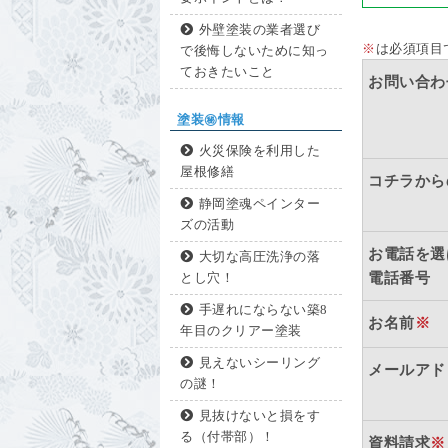
外壁塗装の業者選び
※
は必須項目
で後悔しないために知っ
ておきたいこと
お問い合わ
塗装㊙情報
火災保険を利用した
屋根修繕
コチラから
静岡塗魂ペインター
ズの活動
お電話を選
大切な高圧洗浄の落
電話番号
とし穴！
手遅れにならない築8
お名前
※
年目のクリアー塗装
見えないシーリング
メールアド
の謎！
見抜けないと損をす
る（付帯部）！
資料請求
※