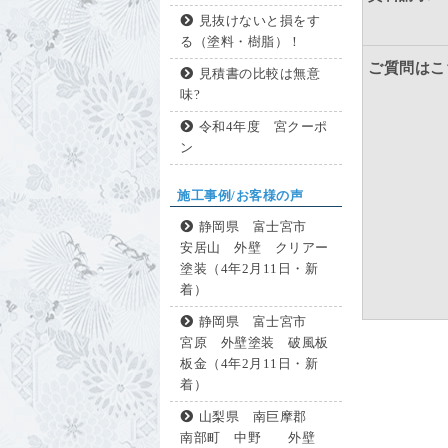
見抜けないと損をす
る（塗料・樹脂）！
ご質問はこ
見積書の比較は無意
味?
令和4年度 宮クーポ
ン
施工事例/お客様の声
静岡県 富士宮市
安居山 外壁 クリアー
塗装（4年2月11日・新
着）
静岡県 富士宮市
宮原 外壁塗装 破風板
板金（4年2月11日・新
着）
山梨県 南巨摩郡
南部町 中野 外壁