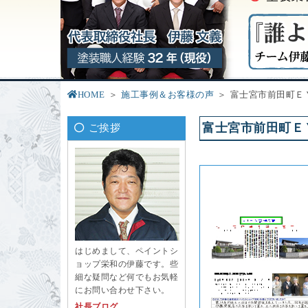
HOME
施工事例＆お客様の声
富士宮市前田町Ｅ
富士宮市前田町Ｅ
ご挨拶
はじめまして、ペイントシ
ョップ栄和の伊藤です。些
細な疑問など何でもお気軽
にお問い合わせ下さい。
社長ブログ