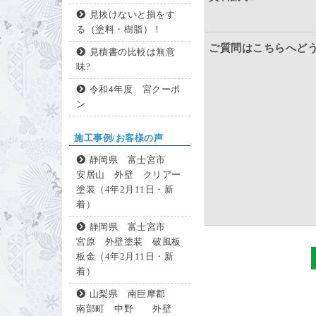
見抜けないと損をす
る（塗料・樹脂）！
ご質問はこちらへど
見積書の比較は無意
味?
令和4年度 宮クーポ
ン
施工事例/お客様の声
静岡県 富士宮市
安居山 外壁 クリアー
塗装（4年2月11日・新
着）
静岡県 富士宮市
宮原 外壁塗装 破風板
板金（4年2月11日・新
着）
山梨県 南巨摩郡
南部町 中野 外壁