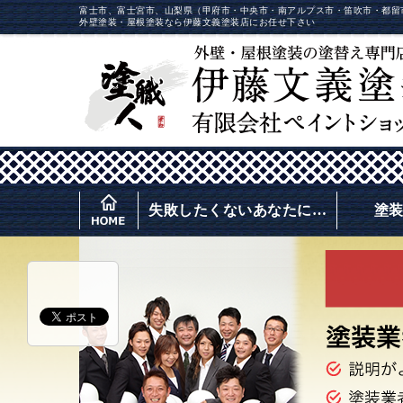
富士市、富士宮市、山梨県（甲府市・中央市・南アルプス市・笛吹市・都留
外壁塗装・屋根塗装なら伊藤文義塗装店にお任せ下さい
失敗したくないあなたに…
塗