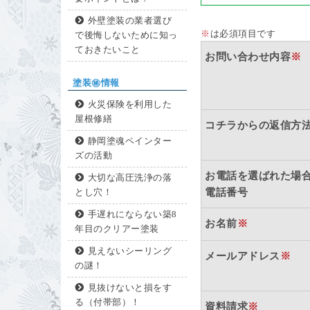
外壁塗装の業者選び
※
は必須項目です
で後悔しないために知っ
ておきたいこと
お問い合わせ内容
※
塗装㊙情報
火災保険を利用した
屋根修繕
コチラからの返信方
静岡塗魂ペインター
ズの活動
お電話を選ばれた場
大切な高圧洗浄の落
電話番号
とし穴！
手遅れにならない築8
お名前
※
年目のクリアー塗装
見えないシーリング
メールアドレス
※
の謎！
見抜けないと損をす
る（付帯部）！
資料請求
※