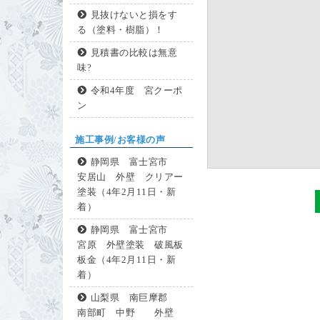
見抜けないと損をす
る（塗料・樹脂）！
見積書の比較は無意
味?
令和4年度 宮クーポ
ン
施工事例/お客様の声
静岡県 富士宮市
安居山 外壁 クリアー
塗装（4年2月11日・新
着）
静岡県 富士宮市
宮原 外壁塗装 破風板
板金（4年2月11日・新
着）
山梨県 南巨摩郡
南部町 中野 外壁