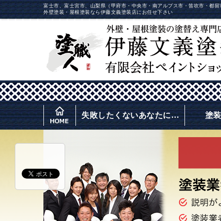
富士市、富士宮市、山梨県（甲府市・中央市・南アルプス市・笛吹市・都留
外壁塗装・屋根塗装なら伊藤文義塗装店にお任せ下さい
失敗したくないあなたに…
塗