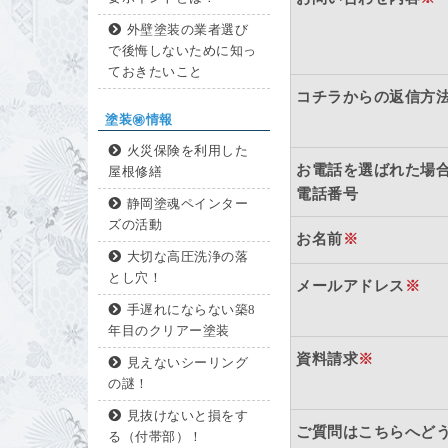
外壁塗装の業者選び
で後悔しないために知っ
ておきたいこと
コチラからの返信方
塗装㊙情報
火災保険を利用した
お電話を選ばれた場
屋根修繕
電話番号
静岡塗魂ペインター
ズの活動
お名前
※
大切な高圧洗浄の落
とし穴！
メールアドレス
※
手遅れにならない築8
年目のクリアー塗装
資料請求
※
見えないシーリング
の謎！
見抜けないと損をす
ご質問はこちらへど
る（付帯部）！