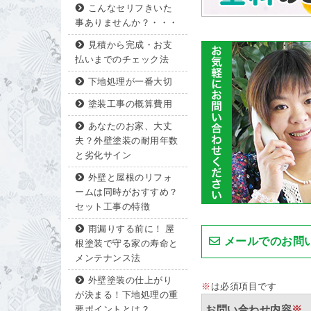
こんなセリフきいた
事ありませんか？・・・
見積から完成・お支
払いまでのチェック法
下地処理が一番大切
塗装工事の概算費用
あなたのお家、大丈
夫？外壁塗装の耐用年数
と劣化サイン
外壁と屋根のリフォ
ームは同時がおすすめ？
セット工事の特徴
雨漏りする前に！ 屋
メールでのお問
根塗装で守る家の寿命と
メンテナンス法
外壁塗装の仕上がり
※
は必須項目です
が決まる！下地処理の重
お問い合わせ内容
※
要ポイントとは？