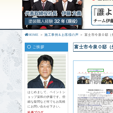
HOME
施工事例＆お客様の声
富士市今泉Ｏ邸（
富士市今泉Ｏ邸（
ご挨拶
はじめまして、ペイントシ
ョップ栄和の伊藤です。些
細な疑問など何でもお気軽
にお問い合わせ下さい。
社長ブログ