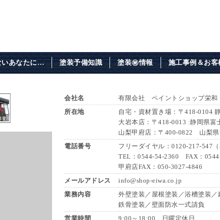
ないあなたに…
塗装予備知識
塗装㊙情報
施工事例＆お客
会社名
有限会社 ペイントショップ栄和
所在地
自宅・資材置き場：〒418-0104
大岩本店：〒418-0013 :静岡県富
山梨甲府店：〒400-0822 山梨
電話番号
フリーダイヤル：0120-217-54
TEL：0544-54-2360 FAX：0544-
甲府店FAX：050-3027-4846
メールアドレス
info@shop-eiwa.co.jp
業務内容
外壁塗装／屋根塗装／浴槽塗装／
鉄骨塗装／壁面防水一式請負
営業時間
9:00～18:00 日曜定休日