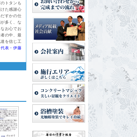
庫のトタンも
頂けた感謝心
いだすかの仕
頼が多く、な
きなお心でお
業者の中、最
私達を信じ工
。代表・伊藤