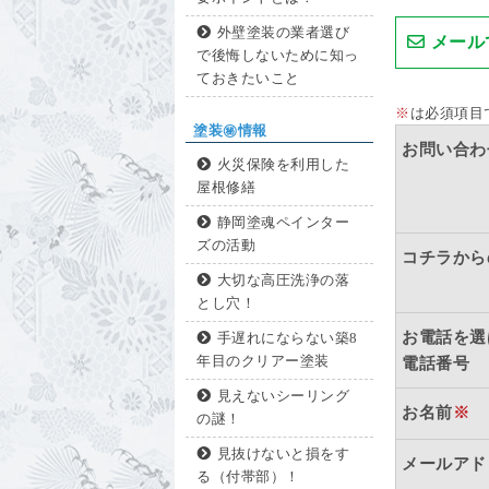
外壁塗装の業者選び
メール
で後悔しないために知っ
ておきたいこと
※
は必須項目
塗装㊙情報
お問い合わ
火災保険を利用した
屋根修繕
静岡塗魂ペインター
ズの活動
コチラから
大切な高圧洗浄の落
とし穴！
お電話を選
手遅れにならない築8
年目のクリアー塗装
電話番号
見えないシーリング
お名前
※
の謎！
見抜けないと損をす
メールアド
る（付帯部）！