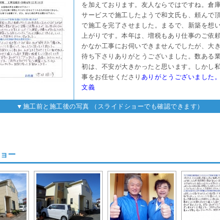
を加えております。友人ならではですね。倉
サービスで施工したようで和文氏も、頼んで
で施工を完了させました。まるで、新築を想
上がりです。本年は、増税もあり仕事のご依
かなか工事にお伺いできませんでしたが、大
待ち下さりありがとうございました。数ある
初は、不安が大きかったと思います。しかし
事をお任せくださり
あ
りがとうございました
文義
▼施工前と施工後の写真 （スライドショーでも確認できます）
ョー