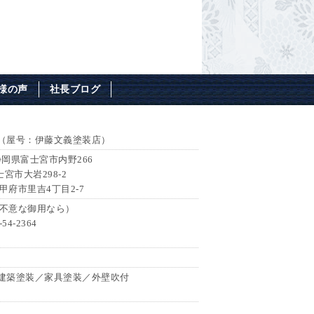
様の声
社長ブログ
（屋号：伊藤文義塗装店）
 静岡県富士宮市内野266
士宮市大岩298-2
県甲府市里吉4丁目2-7
7（不意な御用なら）
54-2364
建築塗装／家具塗装／外壁吹付