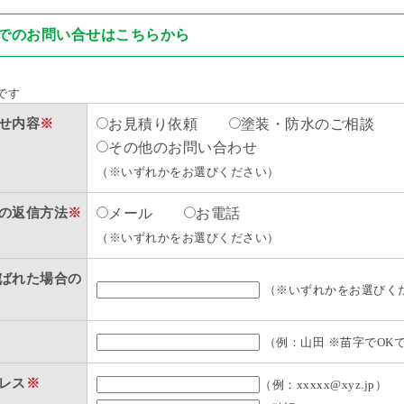
でのお問い合せはこちらから
です
せ内容
※
お見積り依頼
塗装・防水のご相談
その他のお問い合わせ
（※いずれかをお選びください）
の返信方法
※
メール
お電話
（※いずれかをお選びください）
ばれた場合の
（※いずれかをお選びく
（例：山田 ※苗字でOK
レス
※
（例：xxxxx@xyz.jp）