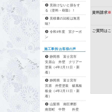
見抜けないと損をす
る（塗料・樹脂）！
資料請求
※
見積書の比較は無意
味?
ご質問はこ
令和4年度 宮クーポ
ン
施工事例/お客様の声
静岡県 富士宮市
安居山 外壁 クリアー
塗装（4年2月11日・新
着）
静岡県 富士宮市
宮原 外壁塗装 破風板
板金（4年2月11日・新
着）
山梨県 南巨摩郡
南部町 中野 外壁