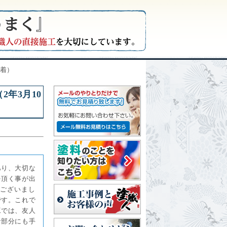
新着）
年3月10
あり、大切な
を頂く事が出
ございまし
です。これで
工では、友人
な部分にも手