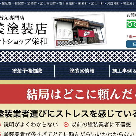
・笛吹市・都留市・韮崎市・富士吉田市・市川三郷町・昭和町・富士川町・河口湖町・鳴沢村）
塗装予備知識
塗装㊙情報
施工事例