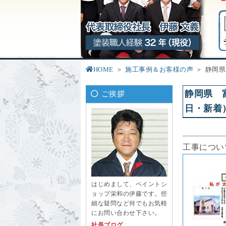
HOME
施工事例＆お客様の声
静岡県
静岡県 
ご挨拶
日・新着
工事につい
はじめまして、ペイントシ
ョップ栄和の伊藤です。些
細な疑問など何でもお気軽
にお問い合わせ下さい。
社長ブログ